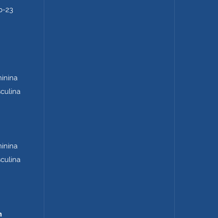
b-23
minina
sculina
minina
sculina
m