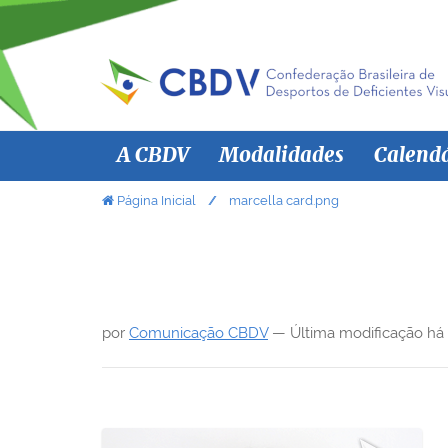
N
A CBDV
Modalidades
Calend
a
v
V
Página Inicial
marcella card.png
o
e
c
g
ê
a
e
ç
s
por
Comunicação CBDV
—
Última modificação
há
ã
t
á
o
a
q
u