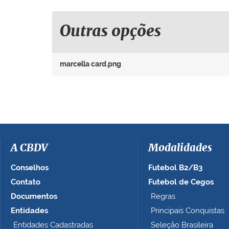
q
u
e
Outras opções
p
a
r
marcella card.png
a
v
e
r
a
i
m
a
A CBDV
Modalidades
g
e
Conselhos
Futebol B2/B3
m
Contato
Futebol de Cegos
n
Documentos
Regras
o
t
Entidades
Principais Conquistas
a
Entidades Cadastradas
Seleção Brasileira