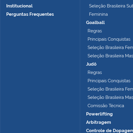
m
Institucional
Seleção Brasileira Su
a
n
Perguntas Frequentes
Feminina
h
Goalball
o
Regras
c
o
Principais Conquistas
m
Seleção Brasileira Fe
p
Seleção Brasileira Ma
l
e
Judô
t
Regras
o
Principais Conquistas
…
Seleção Brasileira Fe
Seleção Brasileira Ma
Comissão Técnica
Powerlifting
Arbitragem
Controle de Dopage