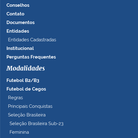
t
Conselhos
a
Contato
m
a
Documentos
n
Entidades
h
Entidades Cadastradas
o
c
Institucional
o
Perguntas Frequentes
m
p
Modalidades
l
e
Futebol B2/B3
t
Futebol de Cegos
o
Regras
…
Principais Conquistas
Seleção Brasileira
Seleção Brasileira Sub-23
Feminina