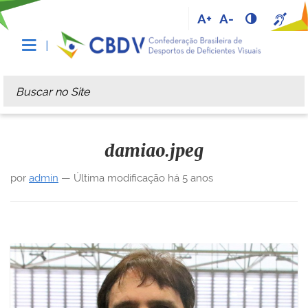
A+
A-
Busca
Busca Avançada…
damiao.jpeg
por
admin
—
Última modificação
há 5 anos