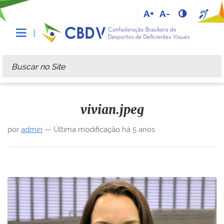
A+
A-
Busca
Busca Avançada…
vivian.jpeg
por
admin
—
Última modificação
há 5 anos