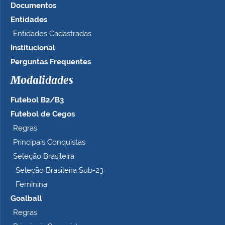
a
Documentos
n
Entidades
h
Entidades Cadastradas
o
c
Institucional
o
Perguntas Frequentes
m
p
Modalidades
l
e
Futebol B2/B3
t
Futebol de Cegos
o
Regras
…
Principais Conquistas
Seleção Brasileira
Seleção Brasileira Sub-23
Feminina
Goalball
Regras