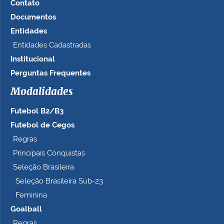
Contato
n
Documentos
o
t
Entidades
a
Entidades Cadastradas
m
Institucional
a
n
Perguntas Frequentes
h
Modalidades
o
c
Futebol B2/B3
o
m
Futebol de Cegos
p
Regras
l
Principais Conquistas
e
t
Seleção Brasileira
o
Seleção Brasileira Sub-23
…
Feminina
Goalball
Regras