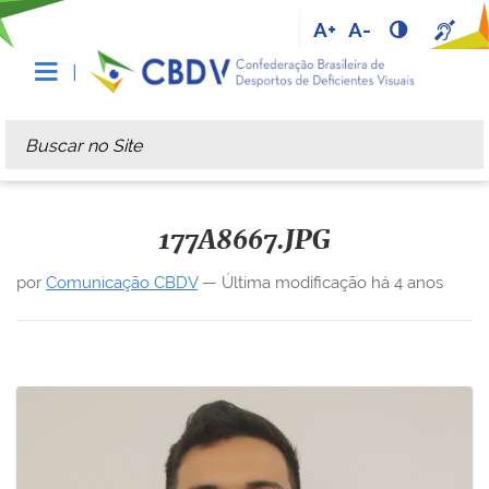
A+
A-
Busca
Busca Avançada…
177A8667.JPG
por
Comunicação CBDV
—
Última modificação
há 4 anos