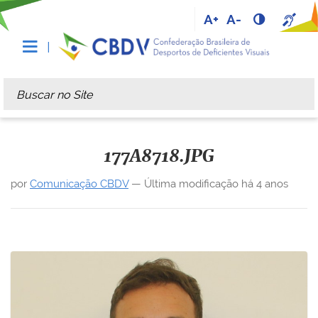
A+
A-
Busca
Busca Avançada…
177A8718.JPG
por
Comunicação CBDV
—
Última modificação
há 4 anos