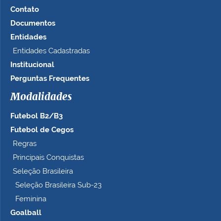
m
Contato
n
Documentos
o
t
Entidades
a
Entidades Cadastradas
m
Institucional
a
n
Perguntas Frequentes
h
Modalidades
o
c
Futebol B2/B3
o
m
Futebol de Cegos
p
Regras
l
Principais Conquistas
e
t
Seleção Brasileira
o
Seleção Brasileira Sub-23
…
Feminina
Goalball