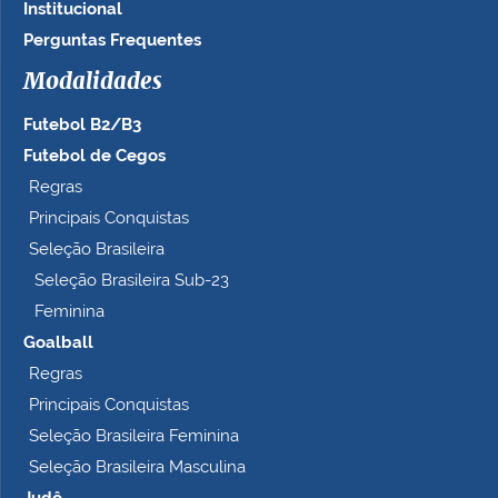
Institucional
a
n
Perguntas Frequentes
h
Modalidades
o
c
Futebol B2/B3
o
m
Futebol de Cegos
p
Regras
l
Principais Conquistas
e
t
Seleção Brasileira
o
Seleção Brasileira Sub-23
…
Feminina
Goalball
Regras
Principais Conquistas
Seleção Brasileira Feminina
Seleção Brasileira Masculina