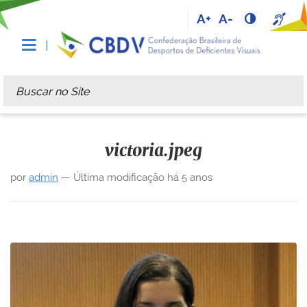
A+
A-
Busca
Busca Avançada…
victoria.jpeg
por
admin
—
Última modificação
há 5 anos