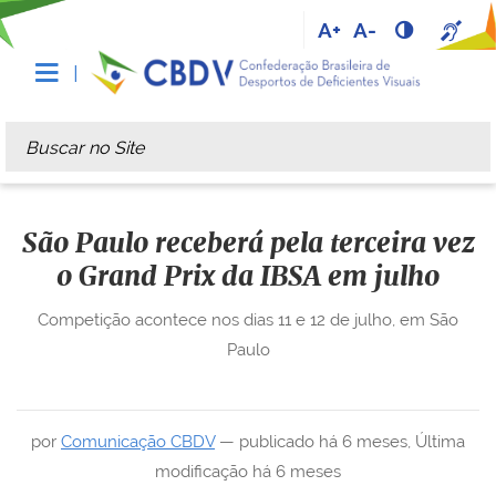
A+
A-
Busca
Busca Avançada…
São Paulo receberá pela terceira vez
o Grand Prix da IBSA em julho
Competição acontece nos dias 11 e 12 de julho, em São
Paulo
por
Comunicação CBDV
—
publicado
há 6 meses
,
Última
modificação
há 6 meses