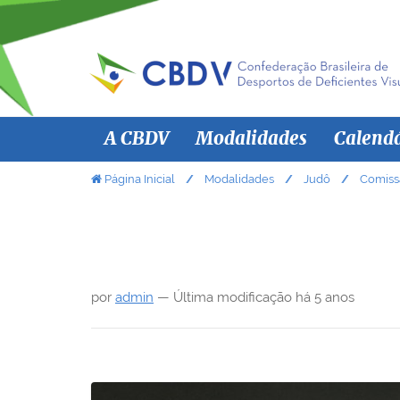
N
A CBDV
Modalidades
Calend
a
v
V
Página Inicial
Modalidades
Judô
Comiss
o
e
c
g
ê
a
e
ç
s
por
admin
—
Última modificação
há 5 anos
ã
t
á
o
a
q
u