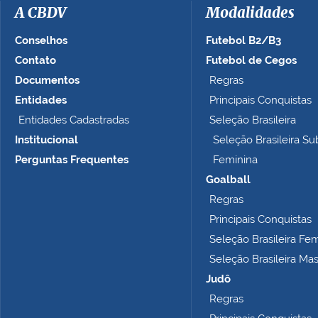
a
A CBDV
Modalidades
g
e
Conselhos
Futebol B2/B3
m
Contato
Futebol de Cegos
n
Documentos
Regras
o
t
Entidades
Principais Conquistas
a
Entidades Cadastradas
Seleção Brasileira
m
Institucional
Seleção Brasileira Su
a
n
Perguntas Frequentes
Feminina
h
Goalball
o
Regras
c
o
Principais Conquistas
m
Seleção Brasileira Fe
p
Seleção Brasileira Ma
l
e
Judô
t
Regras
o