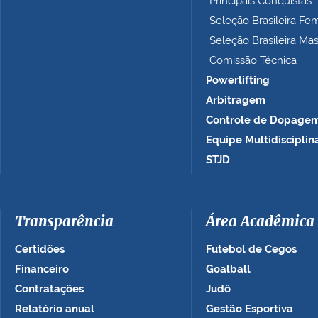
Principais Conquistas
…
Seleção Brasileira Fe
Seleção Brasileira Ma
Comissão Técnica
Powerlifting
Arbitragem
Controle de Dopage
Equipe Multidisciplin
STJD
Transparência
Área Acadêmica
Certidões
Futebol de Cegos
Financeiro
Goalball
Contratações
Judô
Relatório anual
Gestão Esportiva