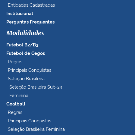
a
Entidades Cadastradas
m
Institucional
a
n
Perguntas Frequentes
h
Modalidades
o
c
Futebol B2/B3
o
m
Futebol de Cegos
p
Regras
l
Principais Conquistas
e
t
Seleção Brasileira
o
Seleção Brasileira Sub-23
…
Feminina
Goalball
Regras
Principais Conquistas
Seleção Brasileira Feminina