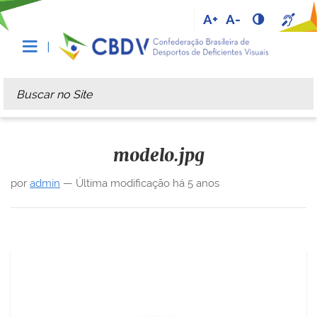
A+
A-
Busca
Busca Avançada…
modelo.jpg
por
admin
—
Última modificação
há 5 anos