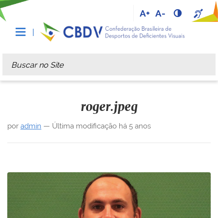
A+
A-
Busca
Busca Avançada…
roger.jpeg
por
admin
—
Última modificação
há 5 anos