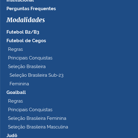
Institucional
a
n
Perguntas Frequentes
h
Modalidades
o
c
Futebol B2/B3
o
m
Futebol de Cegos
p
Regras
l
Principais Conquistas
e
t
Seleção Brasileira
o
Seleção Brasileira Sub-23
…
Feminina
Goalball
Regras
Principais Conquistas
Seleção Brasileira Feminina
Seleção Brasileira Masculina
Judô