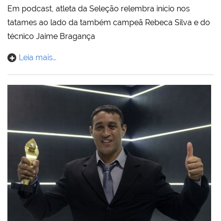
Em podcast, atleta da Seleção relembra início nos
tatames ao lado da também campeã Rebeca Silva e do
técnico Jaime Bragança
Leia mais…