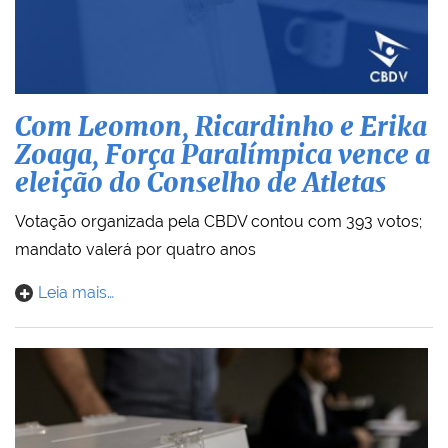
Com Leomon, Ricardinho e Erika
Zoaga, Força Paralímpica vence a
eleição do Conselho de Atletas
Votação organizada pela CBDV contou com 393 votos;
mandato valerá por quatro anos
Leia mais…