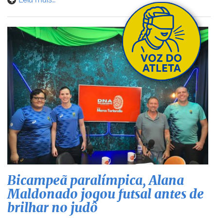
Bicampeã paralímpica, Alana
Maldonado jogou futsal antes de
brilhar no judô