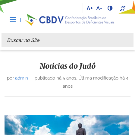
A+
A-
Busca
Busca Avançada…
Notícias do Judô
por
admin
—
publicado
há 5 anos
,
Última modificação
há 4
anos