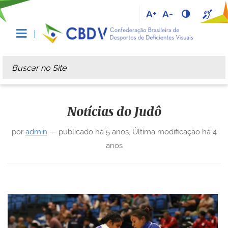
A+
A-
Busca
Busca Avançada…
Notícias do Judô
por
admin
—
publicado
há 5 anos
,
Última modificação
há 4
anos