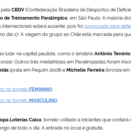
 pela
CBDV
(Confederação Brasileira de Desportos de Deficien
o de Treinamento Paralímpico
, em São Paulo. A maioria d
internacionais estará ausente, pois foi
convocada para defe
io no dia 17. A viagem do grupo ao Chile está marcada para qu
 lutar na capital paulista, como o lendário
Antônio Tenório
onze). Outros três medalhistas em Paralimpíadas foram inscr
eida
(prata em Pequim 2008) e
Michelle Ferreira
(bronze em 
os no torneio
FEMININO
.
os no torneio
MASCULINO
.
opa Loterias Caixa
, torneio voltado a iniciantes que contará
ngo de todo o dia. A entrada no local é gratuita.