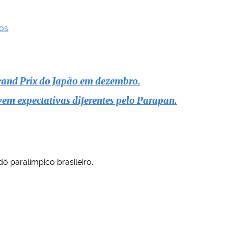
tos
.
Grand Prix do Japão em dezembro.
em expectativas diferentes pelo Parapan.
dô paralímpico brasileiro.