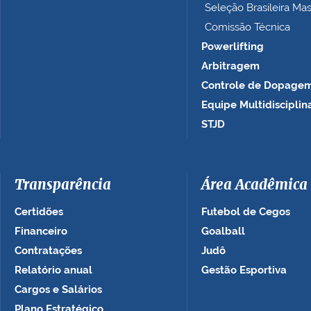
Seleção Brasileira Ma
Comissão Técnica
Powerlifting
Arbitragem
Controle de Dopage
Equipe Multidisciplin
STJD
Transparência
Área Acadêmica
Certidões
Futebol de Cegos
Financeiro
Goalball
Contratações
Judô
Relatório anual
Gestão Esportiva
Cargos e Salários
Plano Estratégico