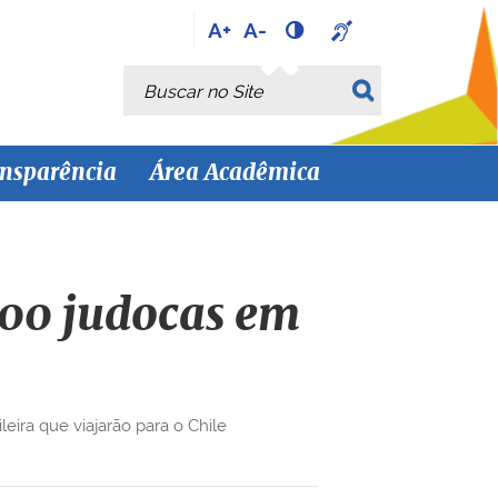
A+
A-
Busca
Busca Avançada…
nsparência
Área Acadêmica
100 judocas em
eira que viajarão para o Chile