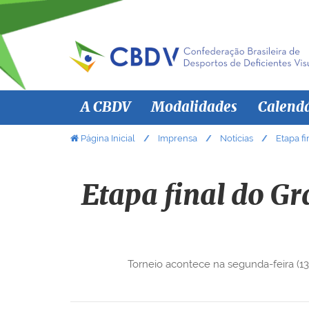
N
A CBDV
Modalidades
Calend
a
v
V
Página Inicial
Imprensa
Notícias
Etapa f
o
e
c
g
ê
Etapa final do Gr
a
e
ç
s
ã
t
á
o
Torneio acontece na segunda-feira (13)
a
q
u