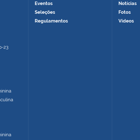
Eventos
Notícias
Seleções
Fotos
Regulamentos
Vídeos
b-23
minina
sculina
minina