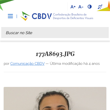
A+
A-
Busca
Busca Avançada…
177A8693.JPG
por
Comunicação CBDV
—
Última modificação
há 4 anos