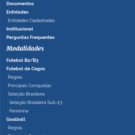
Documentos
o
t
Entidades
a
Entidades Cadastradas
m
Institucional
a
n
Perguntas Frequentes
h
Modalidades
o
c
Futebol B2/B3
o
m
Futebol de Cegos
p
Regras
l
Principais Conquistas
e
t
Seleção Brasileira
o
Seleção Brasileira Sub-23
…
Feminina
Goalball
Regras