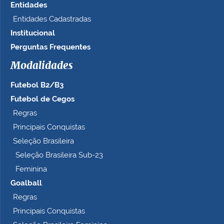
t
Entidades
a
Entidades Cadastradas
m
Institucional
a
n
Perguntas Frequentes
h
Modalidades
o
c
Futebol B2/B3
o
m
Futebol de Cegos
p
Regras
l
Principais Conquistas
e
t
Seleção Brasileira
o
Seleção Brasileira Sub-23
…
Feminina
Goalball
Regras
Principais Conquistas