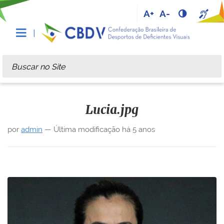
A+
A-
Busca
Busca Avançada…
Lucia.jpg
por
admin
—
Última modificação
há 5 anos