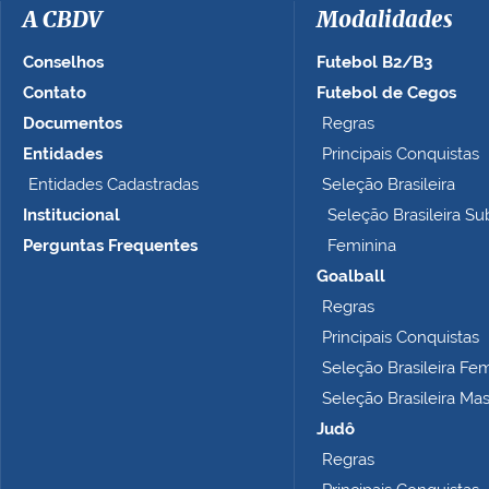
a
A CBDV
Modalidades
g
e
Conselhos
Futebol B2/B3
m
Contato
Futebol de Cegos
n
Documentos
Regras
o
t
Entidades
Principais Conquistas
a
Entidades Cadastradas
Seleção Brasileira
m
Institucional
Seleção Brasileira Su
a
n
Perguntas Frequentes
Feminina
h
Goalball
o
Regras
c
o
Principais Conquistas
m
Seleção Brasileira Fe
p
Seleção Brasileira Ma
l
e
Judô
t
Regras
o