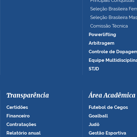
Principais Conquistas
…
Seleção Brasileira Fe
Seleção Brasileira Ma
Comissão Técnica
Powerlifting
Arbitragem
Controle de Dopage
Equipe Multidisciplin
STJD
Transparência
Área Acadêmica
Certidões
Futebol de Cegos
Financeiro
Goalball
Contratações
Judô
Relatório anual
Gestão Esportiva