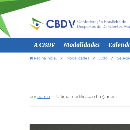
N
A CBDV
Modalidades
Calend
a
v
V
Página Inicial
Modalidades
Judô
Seleção
o
e
c
g
ê
a
e
ç
s
por
admin
—
Última modificação
há 5 anos
ã
t
á
o
a
q
u