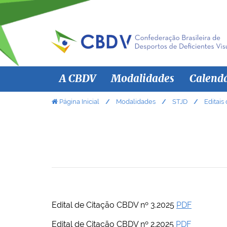
N
A CBDV
Modalidades
Calend
a
v
V
Página Inicial
Modalidades
STJD
Editais
o
e
c
g
ê
a
e
ç
s
ã
t
á
o
a
Edital de Citação CBDV nº 3.2025
PDF
q
u
Edital de Citação CBDV nº 2.2025
PDF