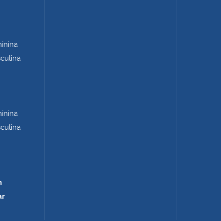
minina
sculina
minina
sculina
m
ar