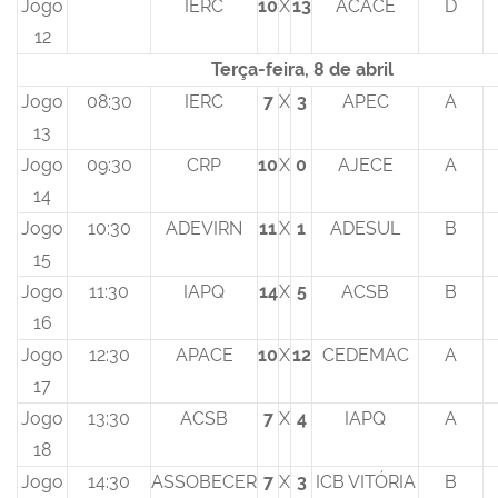
Jogo
IERC
10
X
13
ACACE
D
12
Terça-feira, 8 de abril
Jogo
08:30
IERC
7
X
3
APEC
A
13
Jogo
09:30
CRP
10
X
0
AJECE
A
14
Jogo
10:30
ADEVIRN
11
X
1
ADESUL
B
15
Jogo
11:30
IAPQ
14
X
5
ACSB
B
16
Jogo
12:30
APACE
10
X
12
CEDEMAC
A
17
Jogo
13:30
ACSB
7
X
4
IAPQ
A
18
Jogo
14:30
ASSOBECER
7
X
3
ICB VITÓRIA
B