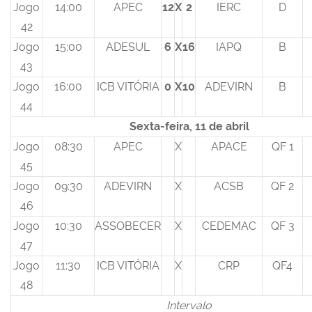
Jogo
14:00
APEC
12
X
2
IERC
D
42
Jogo
15:00
ADESUL
6
X
16
IAPQ
B
43
Jogo
16:00
ICB VITÓRIA
0
X
10
ADEVIRN
B
44
Sexta-feira, 11 de abril
Jogo
08:30
APEC
X
APACE
QF 1
45
Jogo
09:30
ADEVIRN
X
ACSB
QF 2
46
Jogo
10:30
ASSOBECER
X
CEDEMAC
QF 3
47
Jogo
11:30
ICB VITÓRIA
X
CRP
QF4
48
Intervalo