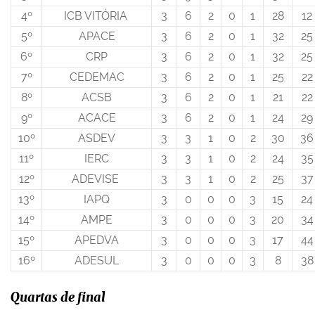
4º
ICB VITÓRIA
3
6
2
0
1
28
12
5º
APACE
3
6
2
0
1
32
25
6º
CRP
3
6
2
0
1
32
25
7º
CEDEMAC
3
6
2
0
1
25
22
8º
ACSB
3
6
2
0
1
21
22
9º
ACACE
3
6
2
0
1
24
29
10º
ASDEV
3
3
1
0
2
30
36
11º
IERC
3
3
1
0
2
24
35
12º
ADEVISE
3
3
1
0
2
25
37
13º
IAPQ
3
0
0
0
3
15
24
14º
AMPE
3
0
0
0
3
20
34
15º
APEDVA
3
0
0
0
3
17
44
16º
ADESUL
3
0
0
0
3
8
38
Quartas de final