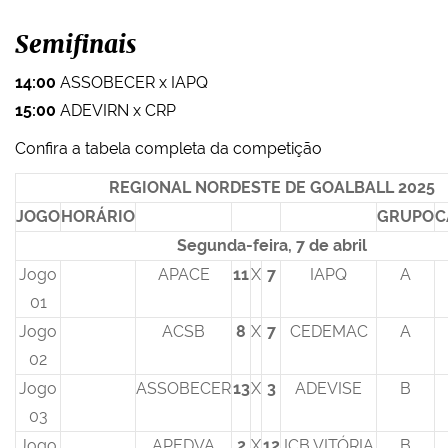
Semifinais
14:00
ASSOBECER x IAPQ
15:00
ADEVIRN x CRP
Confira a tabela completa da competição
REGIONAL NORDESTE DE GOALBALL 2025
JOGO
HORÁRIO
GRUPO
C
Segunda-feira, 7 de abril
Jogo
APACE
11
X
7
IAPQ
A
01
Jogo
ACSB
8
X
7
CEDEMAC
A
02
Jogo
ASSOBECER
13
X
3
ADEVISE
B
03
Jogo
APEDVA
2
X
12
ICB VITÓRIA
B