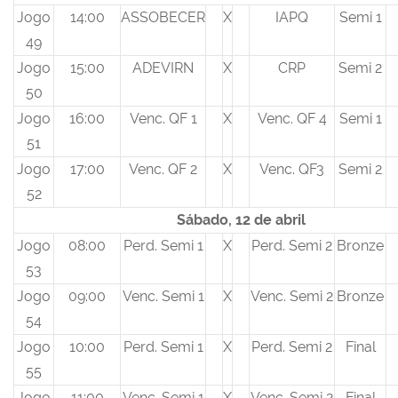
Jogo
14:00
ASSOBECER
X
IAPQ
Semi 1
49
Jogo
15:00
ADEVIRN
X
CRP
Semi 2
50
Jogo
16:00
Venc. QF 1
X
Venc. QF 4
Semi 1
51
Jogo
17:00
Venc. QF 2
X
Venc. QF3
Semi 2
52
Sábado, 12 de abril
Jogo
08:00
Perd. Semi 1
X
Perd. Semi 2
Bronze
53
Jogo
09:00
Venc. Semi 1
X
Venc. Semi 2
Bronze
54
Jogo
10:00
Perd. Semi 1
X
Perd. Semi 2
Final
55
Jogo
11:00
Venc. Semi 1
X
Venc. Semi 2
Final