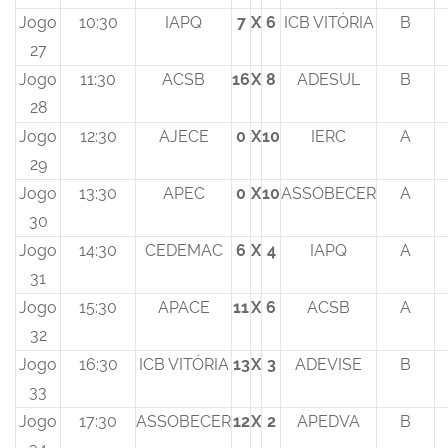
Jogo
10:30
IAPQ
7
X
6
ICB VITÓRIA
B
27
Jogo
11:30
ACSB
16
X
8
ADESUL
B
28
Jogo
12:30
AJECE
0
X
10
IERC
A
29
Jogo
13:30
APEC
0
X
10
ASSOBECER
A
30
Jogo
14:30
CEDEMAC
6
X
4
IAPQ
A
31
Jogo
15:30
APACE
11
X
6
ACSB
A
32
Jogo
16:30
ICB VITÓRIA
13
X
3
ADEVISE
B
33
Jogo
17:30
ASSOBECER
12
X
2
APEDVA
B