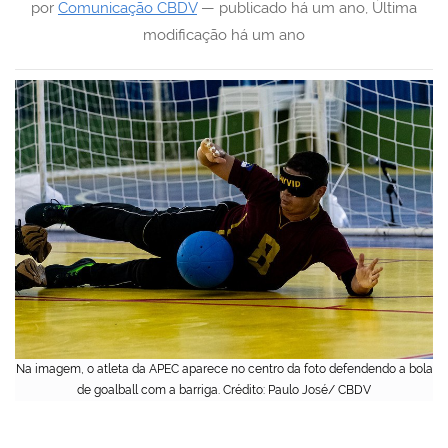
por
Comunicação CBDV
—
publicado
há um ano
,
Última
modificação
há um ano
Na imagem, o atleta da APEC aparece no centro da foto defendendo a bola
de goalball com a barriga. Crédito: Paulo José/ CBDV