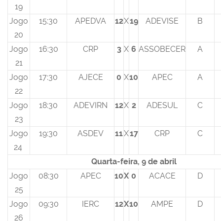
19
Jogo
15:30
APEDVA
12
X
19
ADEVISE
B
20
Jogo
16:30
CRP
3
X
6
ASSOBECER
A
21
Jogo
17:30
AJECE
0
X
10
APEC
A
22
Jogo
18:30
ADEVIRN
12
X
2
ADESUL
C
23
Jogo
19:30
ASDEV
11
X
17
CRP
C
24
Quarta-feira, 9 de abril
Jogo
08:30
APEC
10
X
0
ACACE
D
25
Jogo
09:30
IERC
12
X
10
AMPE
D
26