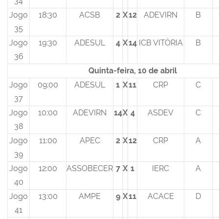
34
Jogo
18:30
ACSB
2
X
12
ADEVIRN
B
35
Jogo
19:30
ADESUL
4
X
14
ICB VITÓRIA
B
36
Quinta-feira, 10 de abril
Jogo
09:00
ADESUL
1
X
11
CRP
C
37
Jogo
10:00
ADEVIRN
14
X
4
ASDEV
C
38
Jogo
11:00
APEC
2
X
12
CRP
A
39
Jogo
12:00
ASSOBECER
7
X
1
IERC
A
40
Jogo
13:00
AMPE
9
X
11
ACACE
D
41