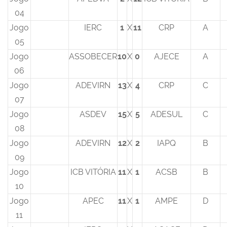
04
Jogo
IERC
1
X
11
CRP
A
05
Jogo
ASSOBECER
10
X
0
AJECE
A
06
Jogo
ADEVIRN
13
X
4
CRP
C
07
Jogo
ASDEV
15
X
5
ADESUL
C
08
Jogo
ADEVIRN
12
X
2
IAPQ
B
09
Jogo
ICB VITÓRIA
11
X
1
ACSB
B
10
Jogo
APEC
11
X
1
AMPE
D
11