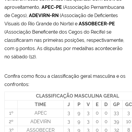
aproveitamento,
APEC-PE
(Associação Pernambucana
de Cegos),
ADEVIRN-RN
(Associação de Deficientes
Visuais do Rio Grande do Norte) e
ASSOBECER-PE
(Associação Beneficente dos Cegos do Recife) se
classificaram nas primeiras posições, respectivamente,
com 9 pontos. As disputas por medalhas acontecerão
no sábado (12).
Confira como ficou a classificação geral masculina e os
confrontos:
CLASSIFICAÇÃO MASCULINA GERAL
TIME
J
P
V
E
D
GP
GC
1º
APEC
3
9
3
0
0
33
3
2º
ADEVIRN
3
9
3
0
0
39
10
3º
ASSOBECER
3
9
3
0
0
32
8