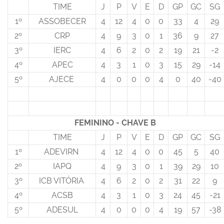
TIME
J
P
V
E
D
GP
GC
SG
1º
ASSOBECER
4
12
4
0
0
33
4
29
2º
CRP
4
9
3
0
1
36
9
27
3º
IERC
4
6
2
0
2
19
21
-2
4º
APEC
4
3
1
0
3
15
29
-14
5º
AJECE
4
0
0
0
4
0
40
-40
FEMININO - CHAVE B
TIME
J
P
V
E
D
GP
GC
SG
1º
ADEVIRN
4
12
4
0
0
45
5
40
2º
IAPQ
4
9
3
0
1
39
29
10
3º
ICB VITÓRIA
4
6
2
0
2
31
22
9
4º
ACSB
4
3
1
0
3
24
45
-21
5º
ADESUL
4
0
0
0
4
19
57
-38