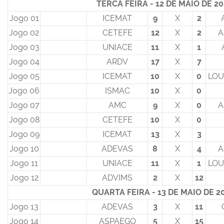
TERCA FEIRA - 12 DE MAIO DE 2
Jogo 01
ICEMAT
9
X
2
Jogo 02
CETEFE
12
X
2
A
Jogo 03
UNIACE
11
X
1
Jogo 04
ARDV
17
X
7
Jogo 05
ICEMAT
10
X
0
LOU
Jogo 06
ISMAC
10
X
0
Jogo 07
AMC
9
X
0
A
Jogo 08
CETEFE
10
X
0
Jogo 09
ICEMAT
13
X
3
Jogo 10
ADEVAS
8
X
4
A
Jogo 11
UNIACE
11
X
1
LOU
Jogo 12
ADVIMS
2
X
12
QUARTA FEIRA - 13 DE MAIO DE 2
Jogo 13
ADEVAS
3
X
11
Jogo 14
ASPAEGO
5
X
15