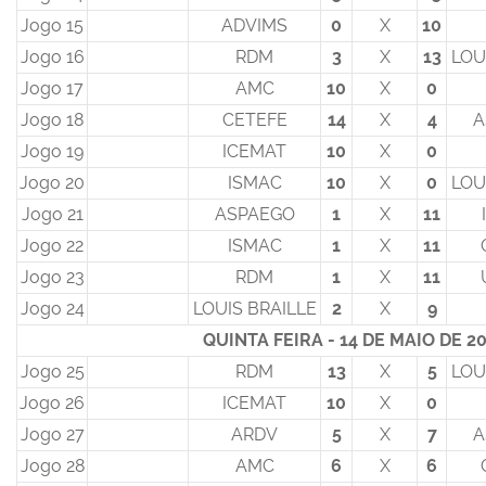
Jogo 15
ADVIMS
0
X
10
Jogo 16
RDM
3
X
13
LOU
Jogo 17
AMC
10
X
0
Jogo 18
CETEFE
14
X
4
A
Jogo 19
ICEMAT
10
X
0
Jogo 20
ISMAC
10
X
0
LOU
Jogo 21
ASPAEGO
1
X
11
Jogo 22
ISMAC
1
X
11
Jogo 23
RDM
1
X
11
Jogo 24
LOUIS BRAILLE
2
X
9
QUINTA FEIRA - 14 DE MAIO DE 2
Jogo 25
RDM
13
X
5
LOU
Jogo 26
ICEMAT
10
X
0
Jogo 27
ARDV
5
X
7
A
Jogo 28
AMC
6
X
6