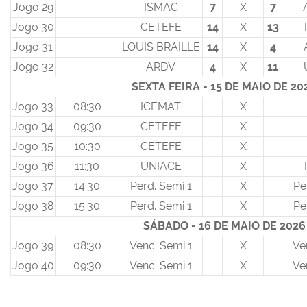
Jogo 29
ISMAC
7
X
7
Jogo 30
CETEFE
14
X
13
Jogo 31
LOUIS BRAILLE
14
X
4
Jogo 32
ARDV
4
X
11
SEXTA FEIRA - 15 DE MAIO DE 2
Jogo 33
08:30
ICEMAT
X
Jogo 34
09:30
CETEFE
X
Jogo 35
10:30
CETEFE
X
Jogo 36
11:30
UNIACE
X
Jogo 37
14:30
Perd. Semi 1
X
Pe
Jogo 38
15:30
Perd. Semi 1
X
Pe
SÁBADO
- 16 DE MAIO DE 202
Jogo 39
08:30
Venc. Semi 1
X
Ve
Jogo 40
09:30
Venc. Semi 1
X
Ve