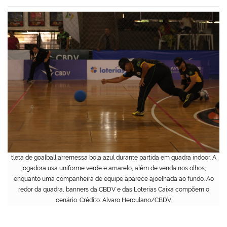
tleta de goalball arremessa bola azul durante partida em quadra indoor. A
jogadora usa uniforme verde e amarelo, além de venda nos olhos,
enquanto uma companheira de equipe aparece ajoelhada ao fundo. Ao
redor da quadra, banners da CBDV e das Loterias Caixa compõem o
cenário. Crédito: Alvaro Herculano/CBDV.