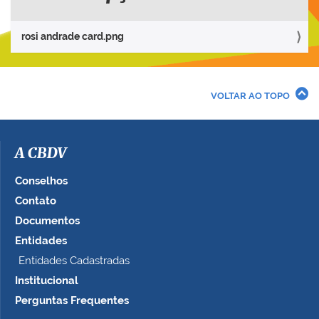
a
r
rosi andrade card.png
a
v
e
r
VOLTAR AO TOPO
a
i
m
a
A CBDV
g
e
Conselhos
m
Contato
n
Documentos
o
t
Entidades
a
Entidades Cadastradas
m
Institucional
a
n
Perguntas Frequentes
h