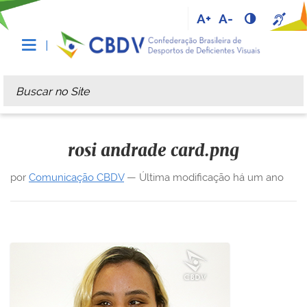
A+
A-
Busca
Busca Avançada…
rosi andrade card.png
por
Comunicação CBDV
—
Última modificação
há um ano