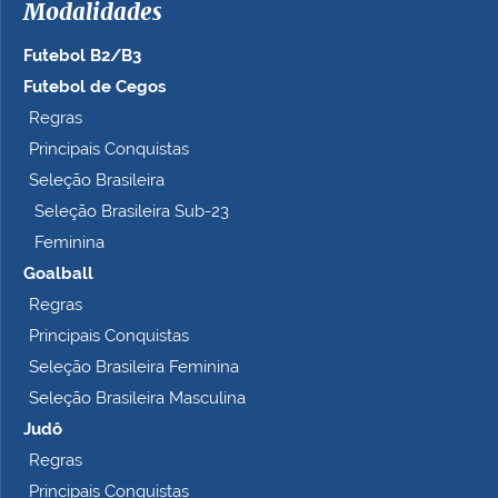
Modalidades
o
c
Futebol B2/B3
o
m
Futebol de Cegos
p
Regras
l
Principais Conquistas
e
t
Seleção Brasileira
o
Seleção Brasileira Sub-23
…
Feminina
Goalball
Regras
Principais Conquistas
Seleção Brasileira Feminina
Seleção Brasileira Masculina
Judô
Regras
Principais Conquistas