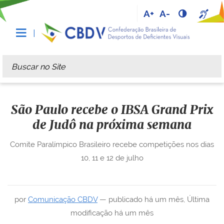
A+
A-
Busca
Busca Avançada…
São Paulo recebe o IBSA Grand Prix
de Judô na próxima semana
Comite Paralímpico Brasileiro recebe competições nos dias
10, 11 e 12 de julho
por
Comunicação CBDV
—
publicado
há um mês
,
Última
modificação
há um mês