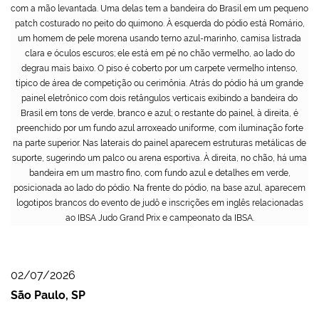
com a mão levantada. Uma delas tem a bandeira do Brasil em um pequeno
patch costurado no peito do quimono. À esquerda do pódio está Romário,
um homem de pele morena usando terno azul-marinho, camisa listrada
clara e óculos escuros; ele está em pé no chão vermelho, ao lado do
degrau mais baixo. O piso é coberto por um carpete vermelho intenso,
típico de área de competição ou cerimônia. Atrás do pódio há um grande
painel eletrônico com dois retângulos verticais exibindo a bandeira do
Brasil em tons de verde, branco e azul; o restante do painel, à direita, é
preenchido por um fundo azul arroxeado uniforme, com iluminação forte
na parte superior. Nas laterais do painel aparecem estruturas metálicas de
suporte, sugerindo um palco ou arena esportiva. À direita, no chão, há uma
bandeira em um mastro fino, com fundo azul e detalhes em verde,
posicionada ao lado do pódio. Na frente do pódio, na base azul, aparecem
logotipos brancos do evento de judô e inscrições em inglês relacionadas
ao IBSA Judo Grand Prix e campeonato da IBSA.
02/07/2026
São Paulo, SP