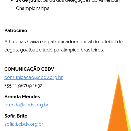
13 de julho:
Saída das delegações do American
Championships
Patrocínio
A Loterias Caixa é a patrocinadora oficial do futebol de
cegos, goalball e judô paralímpico brasileiros.
COMUNICAÇÃO CBDV
comunicacao@cbdv.org.br
+55 11 98769 1832
Brenda Mendes
brenda@cbdv.org.br
Sofia Brito
sofia@cbdv.org.br