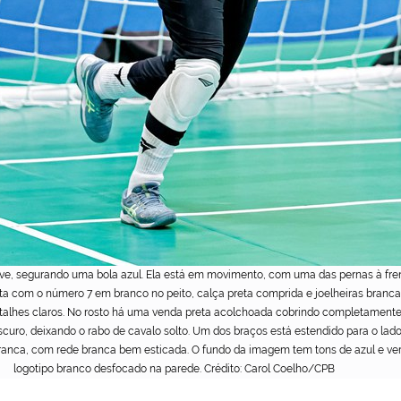
rave, segurando uma bola azul. Ela está em movimento, com uma das pernas à fre
a com o número 7 em branco no peito, calça preta comprida e joelheiras brancas
etalhes claros. No rosto há uma venda preta acolchoada cobrindo completamente
scuro, deixando o rabo de cavalo solto. Um dos braços está estendido para o lad
é branca, com rede branca bem esticada. O fundo da imagem tem tons de azul e ver
logotipo branco desfocado na parede. Crédito: Carol Coelho/CPB