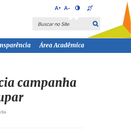
A+
A-
Busca
Busca Avançada…
nsparência
Área Acadêmica
nicia campanha
upar
dia