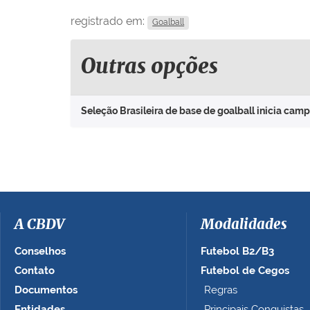
registrado em:
Goalball
Outras opções
Seleção Brasileira de base de goalball inicia ca
A CBDV
Modalidades
Conselhos
Futebol B2/B3
Contato
Futebol de Cegos
Documentos
Regras
Entidades
Principais Conquistas