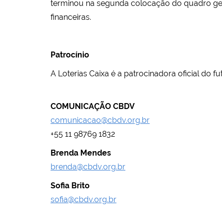
terminou na segunda colocação do quadro ger
financeiras.
Patrocínio
A Loterias Caixa é a patrocinadora oficial do fu
COMUNICAÇÃO CBDV
comunicacao@cbdv.org.br
+55 11 98769 1832
Brenda Mendes
brenda@cbdv.org.br
Sofia Brito
sofia@cbdv.org.br