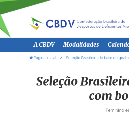
N
A CBDV
Modalidades
Calend
a
v
V
Página Inicial
Seleção Brasileira de base de goal
o
e
c
g
ê
Seleção Brasilei
a
e
ç
s
com bo
ã
t
á
o
Feminino es
a
q
u