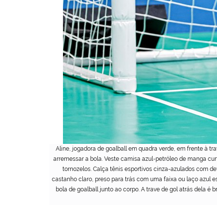
Aline, jogadora de goalball em quadra verde, em frente à t
arremessar a bola. Veste camisa azul-petróleo de manga curt
tornozelos. Calça tênis esportivos cinza-azulados com d
castanho claro, preso para trás com uma faixa ou laço azul e
bola de goalball junto ao corpo. A trave de gol atrás dela 