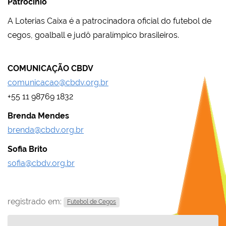
Patrocínio
A Loterias Caixa é a patrocinadora oficial do futebol de
cegos, goalball e judô paralímpico brasileiros.
COMUNICAÇÃO CBDV
comunicacao@cbdv.org.br
+55 11 98769 1832
Brenda Mendes
brenda@cbdv.org.br
Sofia Brito
sofia@cbdv.org.br
registrado em:
Futebol de Cegos