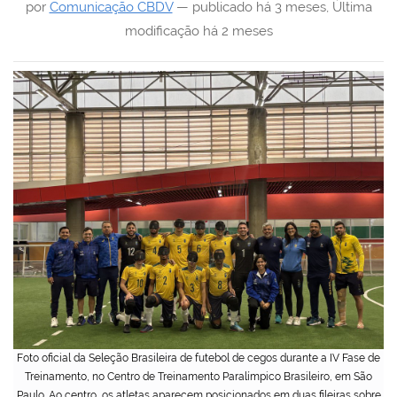
por
Comunicação CBDV
—
publicado
há 3 meses
,
Última
modificação
há 2 meses
Foto oficial da Seleção Brasileira de futebol de cegos durante a IV Fase de
Treinamento, no Centro de Treinamento Paralímpico Brasileiro, em São
Paulo. Ao centro, os atletas aparecem posicionados em duas fileiras sobre