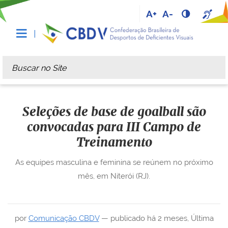
A+
A-
Busca
Busca Avançada…
Seleções de base de goalball são
convocadas para III Campo de
Treinamento
As equipes masculina e feminina se reúnem no próximo
mês, em Niterói (RJ).
por
Comunicação CBDV
—
publicado
há 2 meses
,
Última