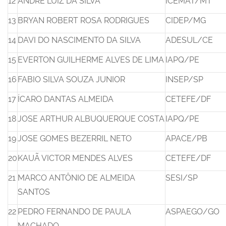
12
ANDRÉ LUIZ DA SILVA
ICEMAT/MT
13
BRYAN ROBERT ROSA RODRIGUES
CIDEP/MG
14
DAVI DO NASCIMENTO DA SILVA
ADESUL/CE
15
EVERTON GUILHERME ALVES DE LIMA
IAPQ/PE
16
FABIO SILVA SOUZA JUNIOR
INSEP/SP
17
ÍCARO DANTAS ALMEIDA
CETEFE/DF
18
JOSE ARTHUR ALBUQUERQUE COSTA
IAPQ/PE
19
JOSE GOMES BEZERRIL NETO
APACE/PB
20
KAUÃ VICTOR MENDES ALVES
CETEFE/DF
21
MARCO ANTÔNIO DE ALMEIDA
SESI/SP
SANTOS
22
PEDRO FERNANDO DE PAULA
ASPAEGO/GO
MACHADO