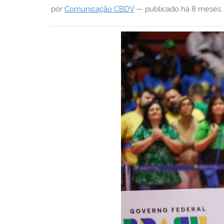
i
por
Comunicação CBDV
—
publicado
há 8 meses
: