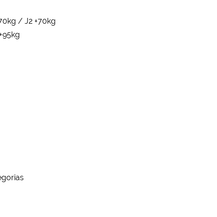
+70kg / J2 +70kg
 +95kg
egorias