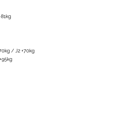
 -81kg
+70kg / J2 +70kg
 +95kg