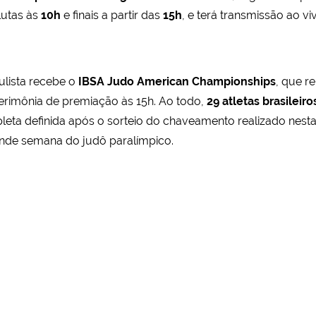
 lutas às
10h
e finais a partir das
15h
, e terá transmissão ao v
aulista recebe o
IBSA Judo American Championships
, que r
 cerimônia de premiação às 15h. Ao todo,
29 atletas brasileiro
 definida após o sorteio do chaveamento realizado nesta se
nde semana do judô paralímpico.