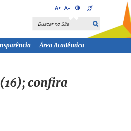
A+
A-
Busca
Busca Avançada…
nsparência
Área Acadêmica
(16); confira