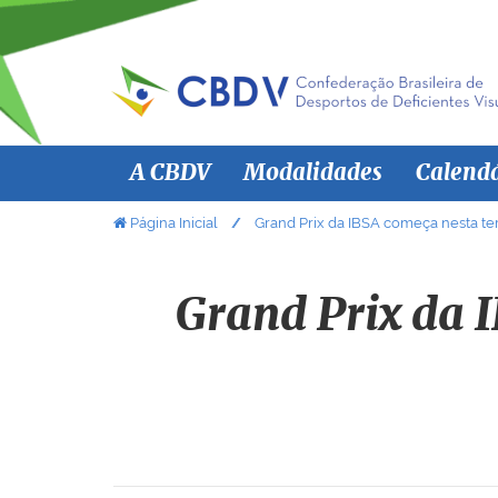
N
A CBDV
Modalidades
Calend
a
v
V
Página Inicial
Grand Prix da IBSA começa nesta ter
o
e
c
g
ê
Grand Prix da I
a
e
ç
s
ã
t
á
o
a
q
u