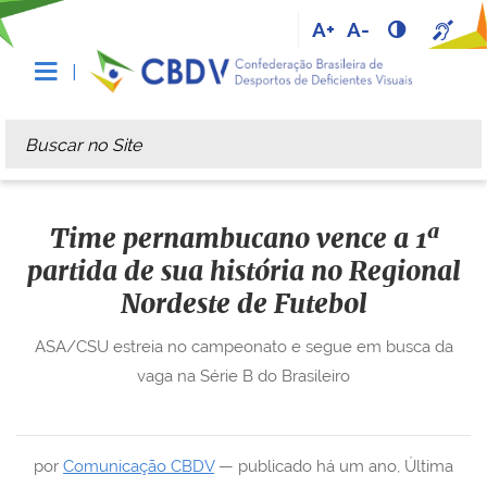
A+
A-
Busca
Busca Avançada…
Time pernambucano vence a 1ª
partida de sua história no Regional
Nordeste de Futebol
ASA/CSU estreia no campeonato e segue em busca da
vaga na Série B do Brasileiro
por
Comunicação CBDV
—
publicado
há um ano
,
Última