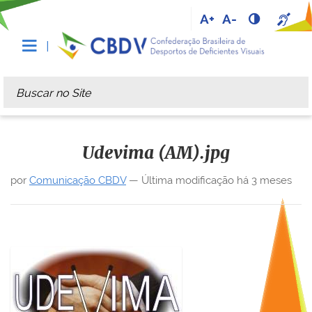
A+
A-
Busca
Busca Avançada…
Udevima (AM).jpg
por
Comunicação CBDV
—
Última modificação
há 3 meses