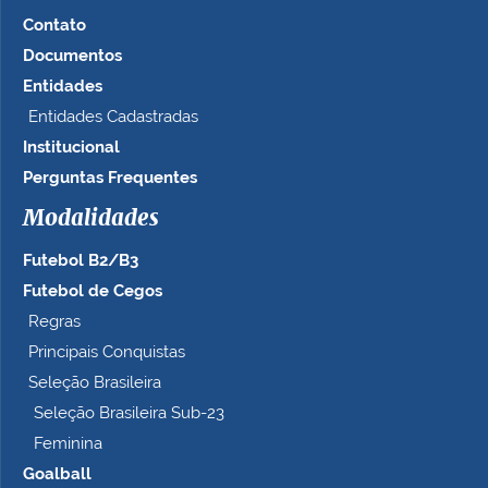
m
Contato
n
Documentos
o
t
Entidades
a
Entidades Cadastradas
m
Institucional
a
n
Perguntas Frequentes
h
Modalidades
o
c
Futebol B2/B3
o
m
Futebol de Cegos
p
Regras
l
Principais Conquistas
e
t
Seleção Brasileira
o
Seleção Brasileira Sub-23
…
Feminina
Goalball