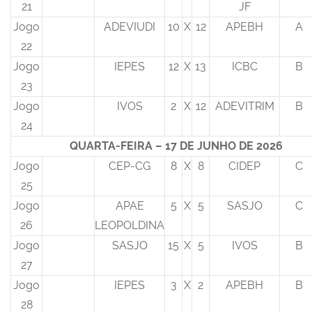
21
JF
Jogo
ADEVIUDI
10
X
12
APEBH
A
22
Jogo
IEPES
12
X
13
ICBC
B
23
Jogo
IVOS
2
X
12
ADEVITRIM
B
24
QUARTA-FEIRA – 17 DE JUNHO DE 2026
Jogo
CEP-CG
8
X
8
CIDEP
C
25
Jogo
APAE
5
X
5
SASJO
C
26
LEOPOLDINA
Jogo
SASJO
15
X
5
IVOS
B
27
Jogo
IEPES
3
X
2
APEBH
B
28