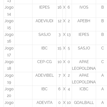
13
Jogo
IEPES
16
X
6
IVOS
B
14
Jogo
ADEVIUDI
12
X
2
APEBH
B
15
Jogo
SASJO
3
X
13
IEPES
B
16
Jogo
IBC
15
X
5
SASJO
C
17
Jogo
CEP-CG
10
X
0
APAE
C
18
LEOPOLDINA
Jogo
ADEVIBEL
7
X
2
APAE
A
19
LEOPOLDINA
Jogo
IBC
6
X
4
ICBC
A
20
Jogo
ADEVITA
0
X
10
GOALBALL
A