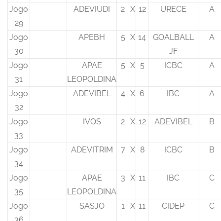
Jogo
ADEVIUDI
2
X
12
URECE
A
29
Jogo
APEBH
5
X
14
GOALBALL
A
30
JF
Jogo
APAE
5
X
5
ICBC
A
31
LEOPOLDINA
Jogo
ADEVIBEL
4
X
6
IBC
A
32
Jogo
IVOS
2
X
12
ADEVIBEL
B
33
Jogo
ADEVITRIM
7
X
8
ICBC
B
34
Jogo
APAE
3
X
11
IBC
C
35
LEOPOLDINA
Jogo
SASJO
1
X
11
CIDEP
C
36