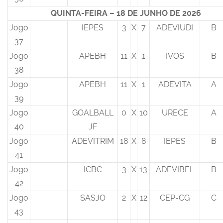
QUINTA-FEIRA – 18 DE JUNHO DE 2026
Jogo
IEPES
3
X
7
ADEVIUDI
B
37
Jogo
APEBH
11
X
1
IVOS
B
38
Jogo
APEBH
11
X
1
ADEVITA
A
39
Jogo
GOALBALL
0
X
10
URECE
A
40
JF
Jogo
ADEVITRIM
18
X
8
IEPES
B
41
Jogo
ICBC
3
X
13
ADEVIBEL
B
42
Jogo
SASJO
2
X
12
CEP-CG
C
43