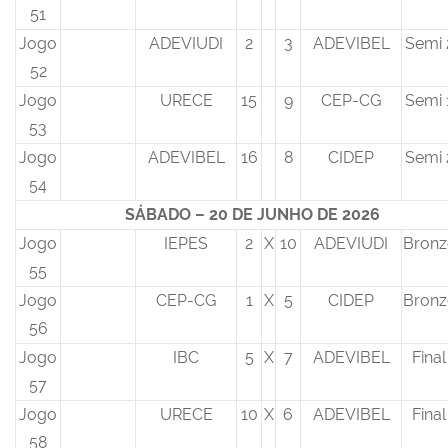
51
Jogo
ADEVIUDI
2
3
ADEVIBEL
Semi 
52
Jogo
URECE
15
9
CEP-CG
Semi 
53
Jogo
ADEVIBEL
16
8
CIDEP
Semi 
54
SÁBADO – 20 DE JUNHO DE 2026
Jogo
IEPES
2
X
10
ADEVIUDI
Bronz
55
Jogo
CEP-CG
1
X
5
CIDEP
Bronz
56
Jogo
IBC
5
X
7
ADEVIBEL
Final
57
Jogo
URECE
10
X
6
ADEVIBEL
Final
58