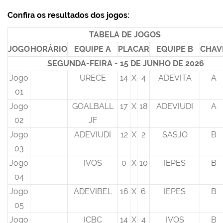
Confira os resultados dos jogos:
TABELA DE JOGOS
JOGO
HORÁRIO
EQUIPE A
PLACAR
EQUIPE B
CHAV
SEGUNDA-FEIRA - 15 DE JUNHO DE 2026
Jogo
URECE
14
X
4
ADEVITA
A
01
Jogo
GOALBALL
17
X
18
ADEVIUDI
A
02
JF
Jogo
ADEVIUDI
12
X
2
SASJO
B
03
Jogo
IVOS
0
X
10
IEPES
B
04
Jogo
ADEVIBEL
16
X
6
IEPES
B
05
Jogo
ICBC
14
X
4
IVOS
B