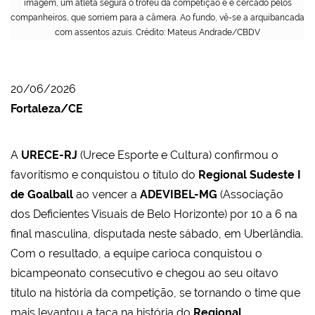
imagem, um atleta segura o troféu da competição e é cercado pelos
companheiros, que sorriem para a câmera. Ao fundo, vê-se a arquibancada
com assentos azuis. Crédito: Mateus Andrade/CBDV
20/06/2026
Fortaleza/CE
A
URECE-RJ
(Urece Esporte e Cultura) confirmou o
favoritismo e conquistou o título do
Regional Sudeste I
de Goalball
ao vencer a
ADEVIBEL-MG
(Associação
dos Deficientes Visuais de Belo Horizonte) por 10 a 6 na
final masculina, disputada neste sábado, em Uberlândia.
Com o resultado, a equipe carioca conquistou o
bicampeonato consecutivo e chegou ao seu oitavo
título na história da competição, se tornando o time que
mais levantou a taça na história do
Regional
.