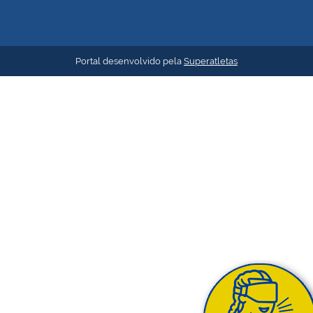
Portal desenvolvido pela
Superatletas