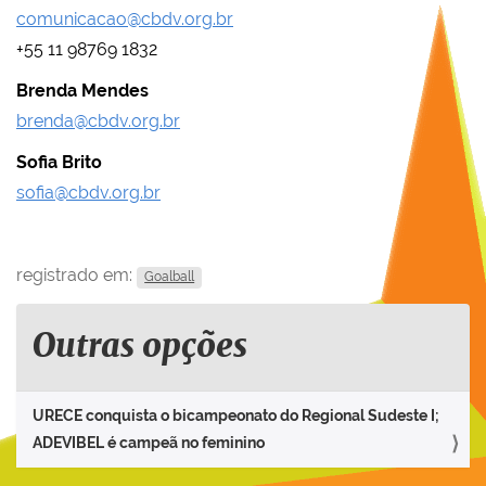
comunicacao@cbdv.org.br
+55 11 98769 1832
Brenda Mendes
brenda@cbdv.org.br
Sofia Brito
sofia@cbdv.org.br
registrado em:
Goalball
Outras opções
URECE conquista o bicampeonato do Regional Sudeste I;
ADEVIBEL é campeã no feminino