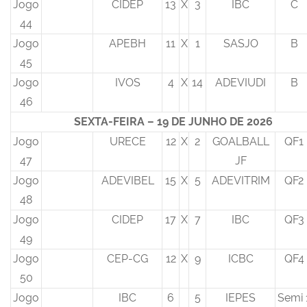
Jogo
CIDEP
13
X
3
IBC
C
44
Jogo
APEBH
11
X
1
SASJO
B
45
Jogo
IVOS
4
X
14
ADEVIUDI
B
46
SEXTA-FEIRA – 19 DE JUNHO DE 2026
Jogo
URECE
12
X
2
GOALBALL
QF1
47
JF
Jogo
ADEVIBEL
15
X
5
ADEVITRIM
QF2
48
Jogo
CIDEP
17
X
7
IBC
QF3
49
Jogo
CEP-CG
12
X
9
ICBC
QF4
50
Jogo
IBC
6
5
IEPES
Semi 