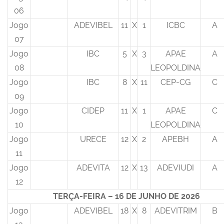
06
Jogo
ADEVIBEL
11
X
1
ICBC
A
07
Jogo
IBC
5
X
3
APAE
A
08
LEOPOLDINA
Jogo
IBC
8
X
11
CEP-CG
C
09
Jogo
CIDEP
11
X
1
APAE
C
10
LEOPOLDINA
Jogo
URECE
12
X
2
APEBH
A
11
Jogo
ADEVITA
12
X
13
ADEVIUDI
A
12
TERÇA-FEIRA – 16 DE JUNHO DE 2026
Jogo
ADEVIBEL
18
X
8
ADEVITRIM
B