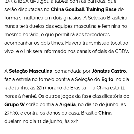
(15), a IBSA divulgou a tabela com as partidas, que
serão disputadas no
China Goalball Training Base
de
forma simultânea em dois ginásios. A Seleção Brasileira
nunca terá duelos das equipes masculina e feminina no
mesmo horário, o que permitirá aos torcedores
acompanhar os dois times. Haverá transmissão local ao
vivo, e o link será informado nos canais oficiais da CBDV.
A
Seleção Masculina
, comandada por
Jônatas Castro
,
faz a estreia no torneio contra a Seleção do
Egito
, no dia
9 de junho, às 22h (horário de Brasília — a China está 11
horas à frente). Os outros jogos da fase classificatória do
Grupo W
serão contra a
Argélia
, no dia 10 de junho, às
23h30, e contra os donos da casa. Brasil e
China
duelam no dia 11 de junho, às 22h.