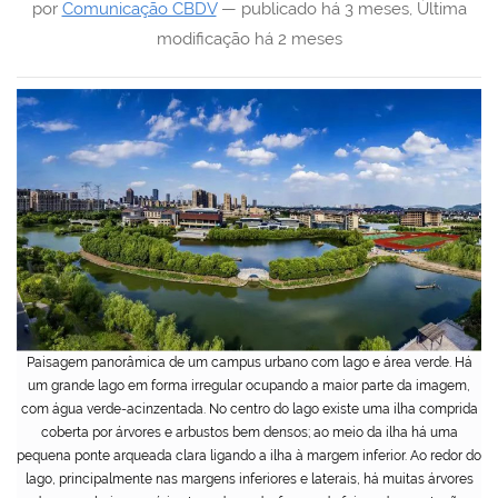
por
Comunicação CBDV
—
publicado
há 3 meses
,
Última
modificação
há 2 meses
Paisagem panorâmica de um campus urbano com lago e área verde. Há
um grande lago em forma irregular ocupando a maior parte da imagem,
com água verde-acinzentada. No centro do lago existe uma ilha comprida
coberta por árvores e arbustos bem densos; ao meio da ilha há uma
pequena ponte arqueada clara ligando a ilha à margem inferior. Ao redor do
lago, principalmente nas margens inferiores e laterais, há muitas árvores