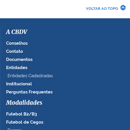
r
VOLTAR AO TOPO
a
i
m
a
A CBDV
g
e
Conselhos
m
Contato
n
Documentos
o
t
Entidades
a
Entidades Cadastradas
m
Institucional
a
n
Perguntas Frequentes
h
Modalidades
o
c
Futebol B2/B3
o
m
Futebol de Cegos
p