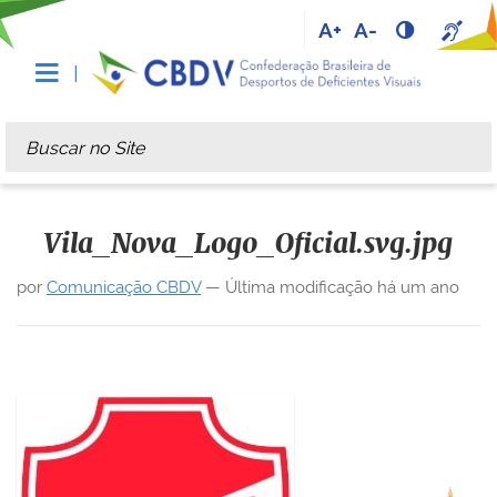
A+
A-
Busca
Busca Avançada…
Vila_Nova_Logo_Oficial.svg.jpg
por
Comunicação CBDV
—
Última modificação
há um ano