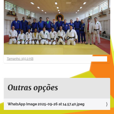
C
Tamanho: 155.0 KB
l
i
q
u
e
Outras opções
p
a
r
WhatsApp Image 2025-09-26 at 14.57.40.jpeg
a
v