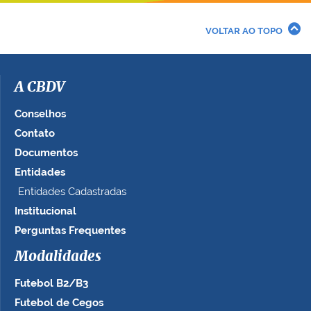
e
r
VOLTAR AO TOPO
a
i
m
a
A CBDV
g
e
Conselhos
m
Contato
n
Documentos
o
t
Entidades
a
Entidades Cadastradas
m
Institucional
a
n
Perguntas Frequentes
h
Modalidades
o
c
Futebol B2/B3
o
m
Futebol de Cegos