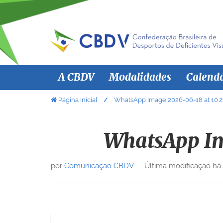
N
A CBDV
Modalidades
Calend
a
v
V
Página Inicial
WhatsApp Image 2026-06-18 at 10.27
o
e
c
g
ê
WhatsApp Im
a
e
ç
s
por
Comunicação CBDV
—
Última modificação
há
ã
t
á
o
a
q
u