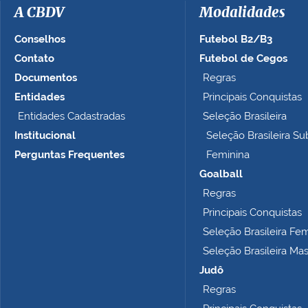
a
A CBDV
Modalidades
g
e
Conselhos
Futebol B2/B3
m
Contato
Futebol de Cegos
n
Documentos
Regras
o
t
Entidades
Principais Conquistas
a
Entidades Cadastradas
Seleção Brasileira
m
Institucional
Seleção Brasileira Su
a
n
Perguntas Frequentes
Feminina
h
Goalball
o
Regras
c
o
Principais Conquistas
m
Seleção Brasileira Fe
p
Seleção Brasileira Ma
l
e
Judô
t
Regras
o