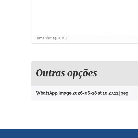
C
Tamanho: 149.0 KB
l
i
q
u
e
Outras opções
p
a
r
WhatsApp Image 2026-06-18 at 10.27.11.jpeg
a
v
e
r
a
i
m