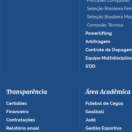
Principais Conquistas
…
Seleção Brasileira Fe
Seleção Brasileira Ma
Comissão Técnica
Powerlifting
Arbitragem
Controle de Dopage
Equipe Multidisciplin
STJD
Transparência
Área Acadêmica
Certidões
Futebol de Cegos
Financeiro
Goalball
Contratações
Judô
Relatório anual
Gestão Esportiva