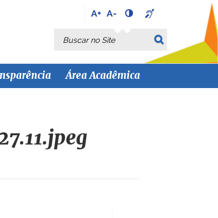
A+
A-
Busca
Busca Avançada…
nsparência
Área Acadêmica
7.11.jpeg