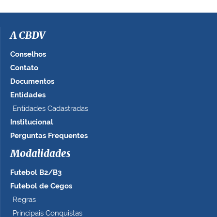
a
i
m
a
A CBDV
g
e
Conselhos
m
Contato
n
Documentos
o
t
Entidades
a
Entidades Cadastradas
m
Institucional
a
n
Perguntas Frequentes
h
Modalidades
o
c
Futebol B2/B3
o
m
Futebol de Cegos
p
Regras
l
Principais Conquistas
e