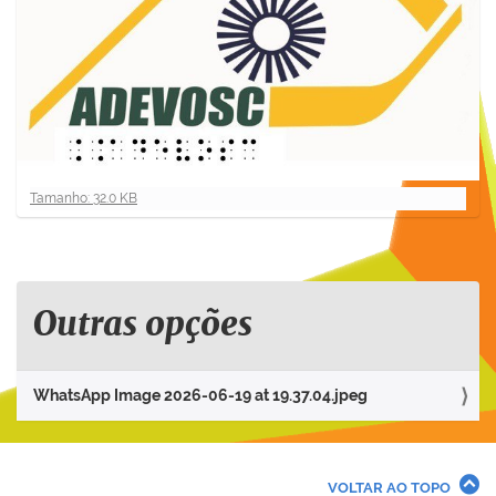
C
Tamanho: 32.0 KB
l
i
q
u
e
Outras opções
p
a
r
WhatsApp Image 2026-06-19 at 19.37.04.jpeg
a
v
e
r
VOLTAR AO TOPO