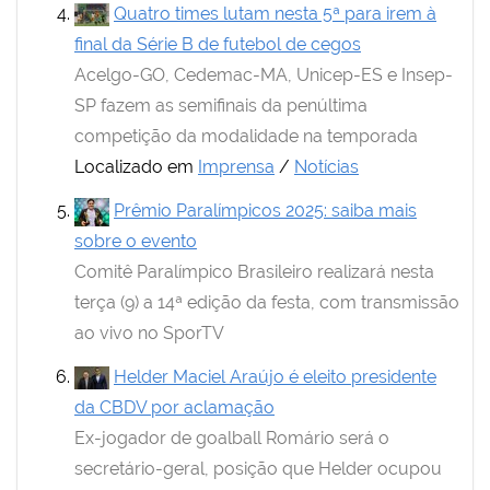
Quatro times lutam nesta 5ª para irem à
final da Série B de futebol de cegos
Acelgo-GO, Cedemac-MA, Unicep-ES e Insep-
SP fazem as semifinais da penúltima
competição da modalidade na temporada
Localizado em
Imprensa
/
Notícias
Prêmio Paralímpicos 2025: saiba mais
sobre o evento
Comitê Paralímpico Brasileiro realizará nesta
terça (9) a 14ª edição da festa, com transmissão
ao vivo no SporTV
Helder Maciel Araújo é eleito presidente
da CBDV por aclamação
Ex-jogador de goalball Romário será o
secretário-geral, posição que Helder ocupou