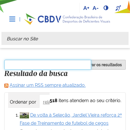
A+
A-
Busca
Busca Avançada…
Filtrar os resultados
Resultado da busca
Assinar um RSS sempre atualizado.
518
itens atendem ao seu critério.
Ordenar por
relevância
data (mais recente primei
De volta à Seleção, Jardiel Vieira reforça 2ª
Fase de Treinamento de futebol de cegos