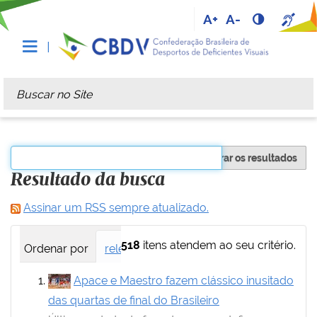
A+
A-
Busca
Busca Avançada…
Filtrar os resultados
Resultado da busca
Assinar um RSS sempre atualizado.
518
itens atendem ao seu critério.
Ordenar por
relevância
data (mais recente primei
Apace e Maestro fazem clássico inusitado
das quartas de final do Brasileiro