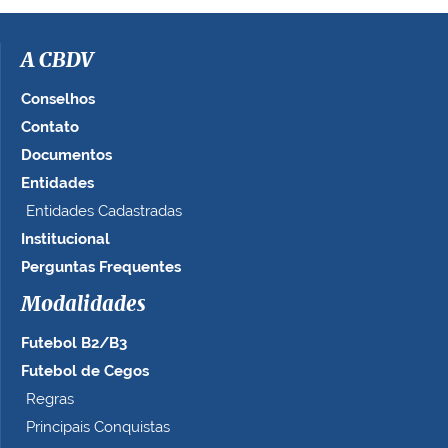
i
m
a
A CBDV
g
e
Conselhos
m
Contato
n
Documentos
o
t
Entidades
a
Entidades Cadastradas
m
Institucional
a
n
Perguntas Frequentes
h
Modalidades
o
c
Futebol B2/B3
o
m
Futebol de Cegos
p
Regras
l
Principais Conquistas
e