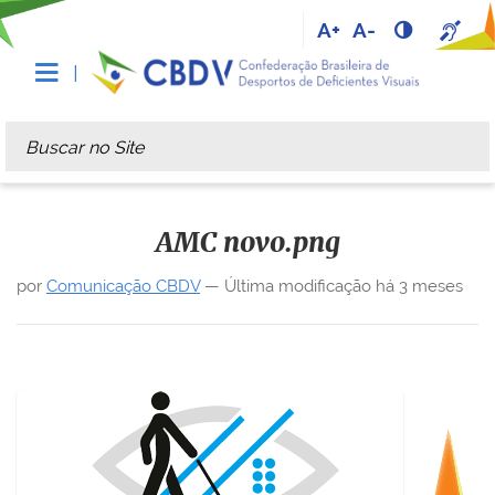
A+
A-
Busca
Busca Avançada…
AMC novo.png
por
Comunicação CBDV
—
Última modificação
há 3 meses