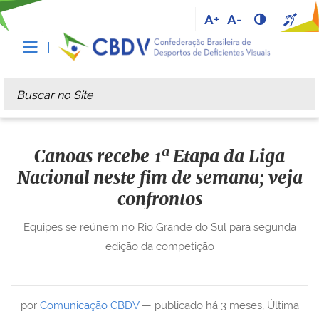
A+
A-
Busca
Busca Avançada…
Canoas recebe 1ª Etapa da Liga
Nacional neste fim de semana; veja
confrontos
Equipes se reúnem no Rio Grande do Sul para segunda
edição da competição
por
Comunicação CBDV
—
publicado
há 3 meses
,
Última