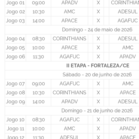
Jogo 01
09:00
APADV
X
CORINTHIA
Jogo 02
10:30
AMC
X
ADESUL
Jogo 03
14:00
APACE
X
AGAFUC
Domingo - 24 de maio de 2026
Jogo 04
08:30
CORINTHIANS
X
ADESUL
Jogo 05
10:00
APACE
X
AMC
Jogo 06
11:30
AGAFUC
X
APADV
II ETAPA - FORTALEZA/CE
Sábado - 20 de junho de 2026
Jogo 07
09:00
AGAFUC
X
AMC
Jogo 08
10:30
CORINTHIANS
X
APACE
Jogo 09
14:00
APADV
X
ADESUL
Domingo - 21 de junho de 2026
Jogo 10
08:30
AGAFUC
X
CORINTHIA
Jogo 11
10:00
AMC
X
APADV
Jogo 12
11:30
ADESUL
X
APACE