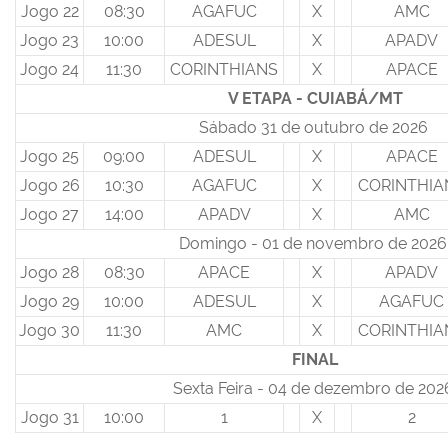
Jogo 22
08:30
AGAFUC
X
AMC
Jogo 23
10:00
ADESUL
X
APADV
Jogo 24
11:30
CORINTHIANS
X
APACE
V ETAPA - CUIABÁ/MT
Sábado 31 de outubro de 2026
Jogo 25
09:00
ADESUL
X
APACE
Jogo 26
10:30
AGAFUC
X
CORINTHIA
Jogo 27
14:00
APADV
X
AMC
Domingo - 01 de novembro de 202
Jogo 28
08:30
APACE
X
APADV
Jogo 29
10:00
ADESUL
X
AGAFUC
Jogo 30
11:30
AMC
X
CORINTHIA
FINAL
Sexta Feira - 04 de dezembro de 20
Jogo 31
10:00
1
X
2