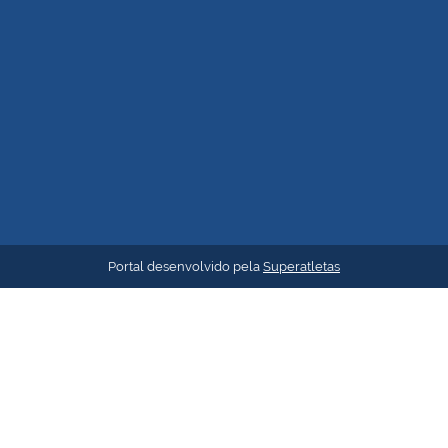
Portal desenvolvido pela
Superatletas