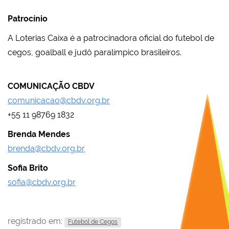
Patrocínio
A Loterias Caixa é a patrocinadora oficial do futebol de
cegos, goalball e judô paralímpico brasileiros.
COMUNICAÇÃO CBDV
comunicacao@cbdv.org.br
+55 11 98769 1832
Brenda Mendes
brenda@cbdv.org.br
Sofia Brito
sofia@cbdv.org.br
registrado em:
Futebol de Cegos