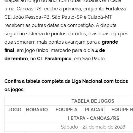
etapas ao longo do ano, com duas rodadas em cada
uma. Canoas-RS recebe a primeira, enquanto Fortaleza-
CE, João Pessoa-PB, São Paulo-SP e Cuiabá-MT
recebem as outras datas da competição. A disputa
segue no sistema de pontos corridos, e as duas equipes
que somarem mais pontos avançam para a
grande
final
, em jogo único, marcado para o dia
4 de
dezembro
, no
CT Paralímpico
, em São Paulo.
Confira a tabela completa da Liga Nacional com todos
os jogos:
TABELA DE JOGOS
JOGO
HORÁRIO
EQUIPE A
PLACAR
EQUIPE 
I ETAPA - CANOAS/RS
Sábado - 23 de maio de 2026