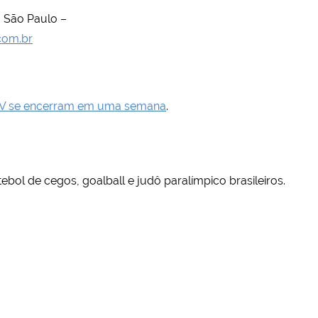
, São Paulo –
com.br
BDV se encerram em uma semana
.
tebol de cegos, goalball e judô paralímpico brasileiros.