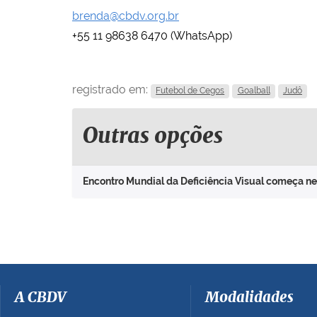
brenda@cbdv.org.br
+55 11 98638 6470 (WhatsApp)
registrado em:
Futebol de Cegos
Goalball
Judô
Outras opções
Encontro Mundial da Deficiência Visual começa n
A CBDV
Modalidades