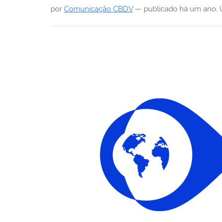
i
por
Comunicação CBDV
—
publicado
há um ano
,
: