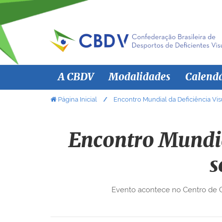
N
A CBDV
Modalidades
Calend
a
v
V
Página Inicial
Encontro Mundial da Deficiência Vi
o
e
c
g
ê
Encontro Mundia
a
e
ç
s
s
ã
t
á
o
Evento acontece no Centro de Co
a
q
u