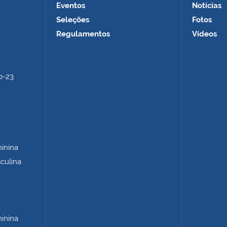
Eventos
Notícias
Seleções
Fotos
Regulamentos
Vídeos
b-23
minina
sculina
minina