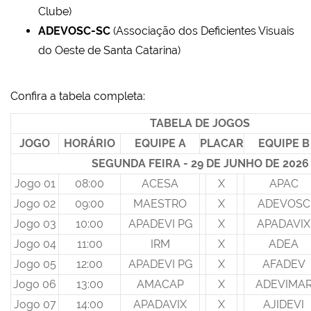
Clube)
ADEVOSC-SC
(Associação dos Deficientes Visuais
do Oeste de Santa Catarina)
Confira a tabela completa:
TABELA DE JOGOS
JOGO
HORÁRIO
EQUIPE A
PLACAR
EQUIPE B
SEGUNDA FEIRA - 29 DE JUNHO DE 202
Jogo 01
08:00
ACESA
X
APAC
Jogo 02
09:00
MAESTRO
X
ADEVOSC
Jogo 03
10:00
APADEVI PG
X
APADAVIX
Jogo 04
11:00
IRM
X
ADEA
Jogo 05
12:00
APADEVI PG
X
AFADEV
Jogo 06
13:00
AMACAP
X
ADEVIMA
Jogo 07
14:00
APADAVIX
X
AJIDEVI