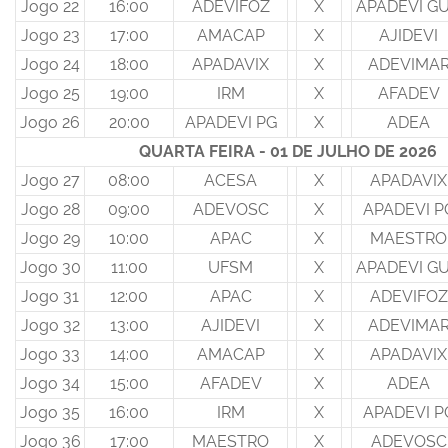
Jogo 22
16:00
ADEVIFOZ
X
APADEVI G
Jogo 23
17:00
AMACAP
X
AJIDEVI
Jogo 24
18:00
APADAVIX
X
ADEVIMA
Jogo 25
19:00
IRM
X
AFADEV
Jogo 26
20:00
APADEVI PG
X
ADEA
QUARTA FEIRA - 01 DE JULHO DE 2026
Jogo 27
08:00
ACESA
X
APADAVIX
Jogo 28
09:00
ADEVOSC
X
APADEVI P
Jogo 29
10:00
APAC
X
MAESTRO
Jogo 30
11:00
UFSM
X
APADEVI G
Jogo 31
12:00
APAC
X
ADEVIFOZ
Jogo 32
13:00
AJIDEVI
X
ADEVIMA
Jogo 33
14:00
AMACAP
X
APADAVIX
Jogo 34
15:00
AFADEV
X
ADEA
Jogo 35
16:00
IRM
X
APADEVI P
Jogo 36
17:00
MAESTRO
X
ADEVOSC