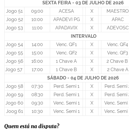
SEXTA FEIRA - 03 DE JULHO DE 2026
Jogo 51
09:00
ACESA
X
MAESTRO
Jogo 52
10:00
APADEVI PG
X
APAC
Jogo 53
11:00
APADAVIX
X
ADEVOSC
INTERVALO
Jogo 54
14:00
Venc. QF1
X
Venc. QF4
Jogo 55
15:00
Venc. QF2
X
Venc. QF3
Jogo 56
16:00
1 Chave A
X
2 Chave B
Jogo 57
17:00
1 Chave B
X
2 Chave A
SÁBADO - 04 DE JULHO DE 2026
Jogo 58
07:30
Perd. Semi 1
X
Perd. Semi 
Jogo 59
08:30
Perd. Semi 1
X
Perd. Semi 
Jogo 60
09:30
Venc. Semi 1
X
Venc. Semi 
Joog 61
10:30
Venc. Semi 1
X
Venc. Semi 
Quem está na disputa?