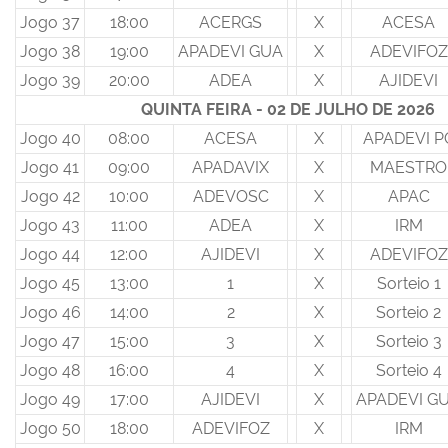
Jogo 37
18:00
ACERGS
X
ACESA
Jogo 38
19:00
APADEVI GUA
X
ADEVIFOZ
Jogo 39
20:00
ADEA
X
AJIDEVI
QUINTA FEIRA - 02 DE JULHO DE 2026
Jogo 40
08:00
ACESA
X
APADEVI P
Jogo 41
09:00
APADAVIX
X
MAESTRO
Jogo 42
10:00
ADEVOSC
X
APAC
Jogo 43
11:00
ADEA
X
IRM
Jogo 44
12:00
AJIDEVI
X
ADEVIFOZ
Jogo 45
13:00
1
X
Sorteio 1
Jogo 46
14:00
2
X
Sorteio 2
Jogo 47
15:00
3
X
Sorteio 3
Jogo 48
16:00
4
X
Sorteio 4
Jogo 49
17:00
AJIDEVI
X
APADEVI G
Jogo 50
18:00
ADEVIFOZ
X
IRM