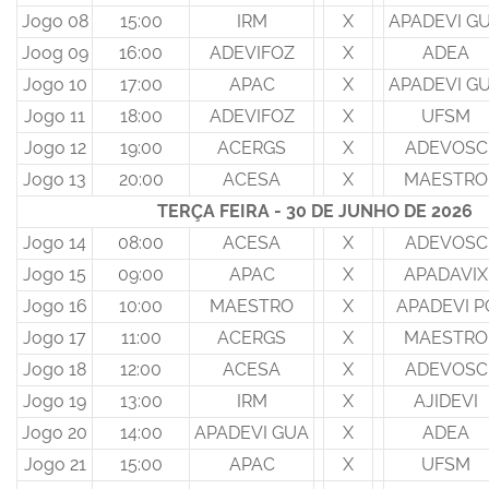
Jogo 08
15:00
IRM
X
APADEVI G
Joog 09
16:00
ADEVIFOZ
X
ADEA
Jogo 10
17:00
APAC
X
APADEVI G
Jogo 11
18:00
ADEVIFOZ
X
UFSM
Jogo 12
19:00
ACERGS
X
ADEVOSC
Jogo 13
20:00
ACESA
X
MAESTRO
TERÇA FEIRA - 30 DE JUNHO DE 2026
Jogo 14
08:00
ACESA
X
ADEVOSC
Jogo 15
09:00
APAC
X
APADAVIX
Jogo 16
10:00
MAESTRO
X
APADEVI P
Jogo 17
11:00
ACERGS
X
MAESTRO
Jogo 18
12:00
ACESA
X
ADEVOSC
Jogo 19
13:00
IRM
X
AJIDEVI
Jogo 20
14:00
APADEVI GUA
X
ADEA
Jogo 21
15:00
APAC
X
UFSM