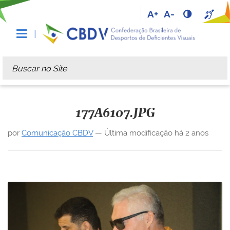
A+
A-
Busca
Busca Avançada…
177A6107.JPG
por
Comunicação CBDV
—
Última modificação
há 2 anos