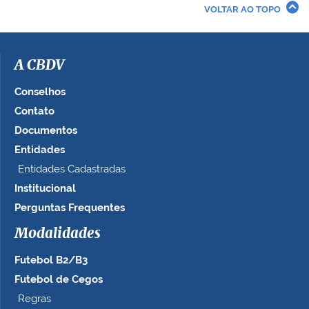
r
VOLTAR AO TOPO
a
i
m
a
A CBDV
g
e
Conselhos
m
Contato
n
Documentos
o
t
Entidades
a
Entidades Cadastradas
m
Institucional
a
n
Perguntas Frequentes
h
Modalidades
o
c
Futebol B2/B3
o
m
Futebol de Cegos
p
Regras
l