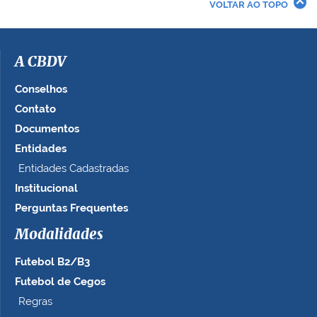
VOLTAR AO TOPO
a
i
m
a
A CBDV
g
e
Conselhos
m
Contato
n
Documentos
o
t
Entidades
a
Entidades Cadastradas
m
Institucional
a
n
Perguntas Frequentes
h
Modalidades
o
c
Futebol B2/B3
o
m
Futebol de Cegos
p
Regras
l