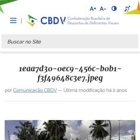
A+
A-
Busca
Busca Avançada…
1eaa7d30-0ec9-456c-b0b1-
f3f49648c3e7.jpeg
por
Comunicação CBDV
—
Última modificação
há 2 anos