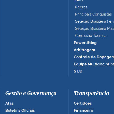
Judô
t
Regras
o
Principais Conquistas
…
Seleção Brasileira Fe
Seleção Brasileira Ma
Comissão Técnica
Powerlifting
Arbitragem
Controle de Dopage
Equipe Multidisciplin
STJD
Gestão e Governança
Transparência
Atas
Certidões
Boletins Oficiais
Financeiro