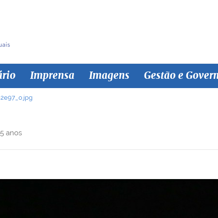
ário
Imprensa
Imagens
Gestão e Gover
2e97_o.jpg
 5 anos