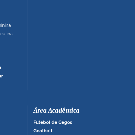
minina
sculina
m
ar
Área Acadêmica
Futebol de Cegos
Goalball