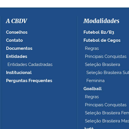
a
i
m
a
A CBDV
Modalidades
g
e
Conselhos
Futebol B2/B3
m
Contato
Futebol de Cegos
n
Documentos
Regras
o
t
Entidades
Principais Conquistas
a
Entidades Cadastradas
Seleção Brasileira
m
Institucional
Seleção Brasileira Su
a
n
Perguntas Frequentes
Feminina
h
Goalball
o
Regras
c
o
Principais Conquistas
m
Seleção Brasileira Fe
p
Seleção Brasileira Ma
l
e