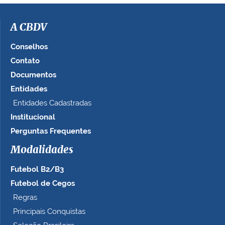
i
m
a
A CBDV
g
e
Conselhos
m
Contato
n
Documentos
o
t
Entidades
a
Entidades Cadastradas
m
Institucional
a
n
Perguntas Frequentes
h
Modalidades
o
c
Futebol B2/B3
o
m
Futebol de Cegos
p
Regras
l
Principais Conquistas
e
t