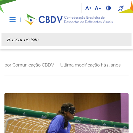
A+
A-
Busca
Busca Avançada…
por Comunicação CBDV —
Última modificação
há 5 anos