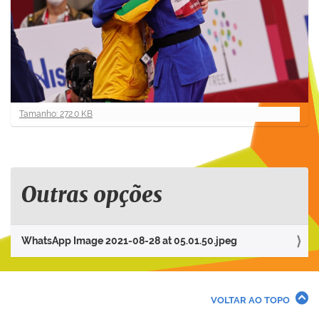
C
Tamanho: 272.0 KB
l
i
q
u
e
Outras opções
p
a
r
WhatsApp Image 2021-08-28 at 05.01.50.jpeg
a
v
e
r
VOLTAR AO TOPO
a