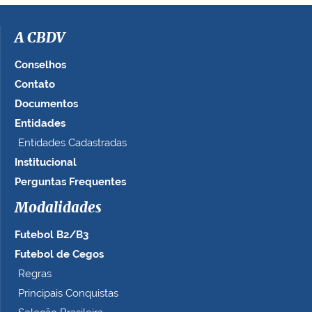
i
m
a
A CBDV
g
e
Conselhos
m
Contato
n
Documentos
o
t
Entidades
a
Entidades Cadastradas
m
Institucional
a
n
Perguntas Frequentes
h
Modalidades
o
c
Futebol B2/B3
o
m
Futebol de Cegos
p
Regras
l
Principais Conquistas
e
t