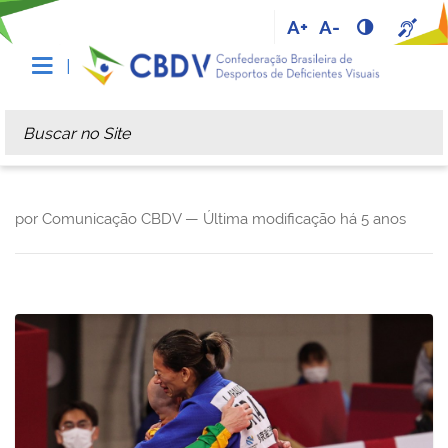
A+
A-
Busca
Busca Avançada…
por Comunicação CBDV —
Última modificação
há 5 anos