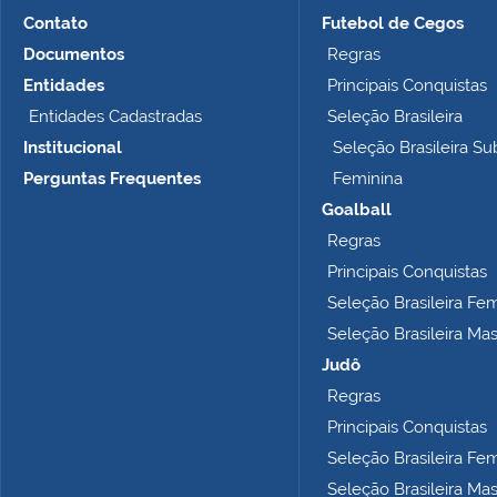
m
Contato
Futebol de Cegos
n
Documentos
Regras
o
t
Entidades
Principais Conquistas
a
Entidades Cadastradas
Seleção Brasileira
m
Institucional
Seleção Brasileira Su
a
n
Perguntas Frequentes
Feminina
h
Goalball
o
Regras
c
o
Principais Conquistas
m
Seleção Brasileira Fe
p
Seleção Brasileira Ma
l
e
Judô
t
Regras
o
Principais Conquistas
…
Seleção Brasileira Fe
Seleção Brasileira Ma