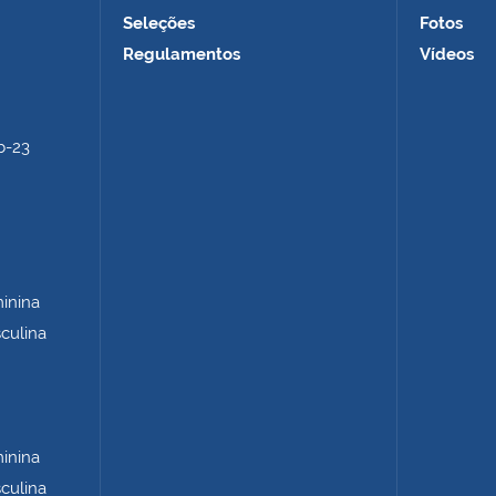
Seleções
Fotos
Regulamentos
Vídeos
b-23
minina
sculina
minina
sculina