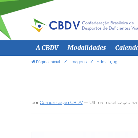
N
A CBDV
Modalidades
Calend
a
v
V
Página Inicial
Imagens
Adevita.jpg
o
e
c
g
ê
a
e
ç
s
por
Comunicação CBDV
—
Última modificação
há
ã
t
á
o
a
q
u