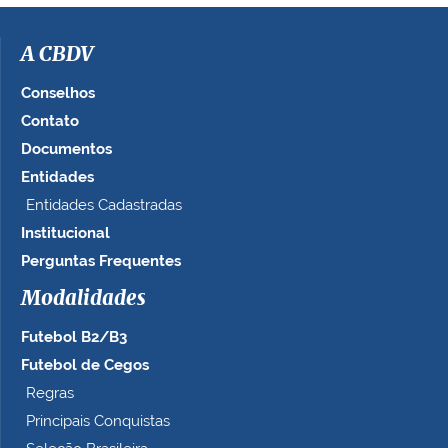
i
m
a
A CBDV
g
e
Conselhos
m
Contato
n
Documentos
o
t
Entidades
a
Entidades Cadastradas
m
Institucional
a
n
Perguntas Frequentes
h
Modalidades
o
c
Futebol B2/B3
o
m
Futebol de Cegos
p
Regras
l
Principais Conquistas
e
t