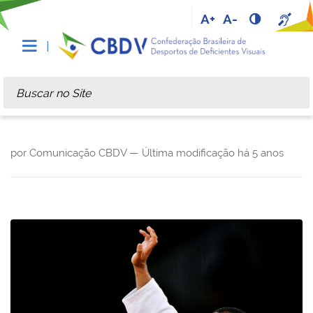
A+
A-
Busca
Busca Avançada…
por Comunicação CBDV —
Última modificação
há 5 anos