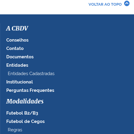
r
VOLTAR AO TOPO
a
i
m
a
A CBDV
g
e
Conselhos
m
Contato
n
Documentos
o
t
Entidades
a
Entidades Cadastradas
m
Institucional
a
n
Perguntas Frequentes
h
Modalidades
o
c
Futebol B2/B3
o
m
Futebol de Cegos
p
Regras
l