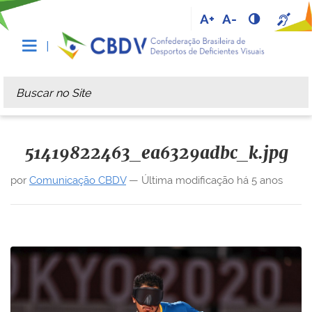
A+
A-
Busca
Busca Avançada…
51419822463_ea6329adbc_k.jpg
por
Comunicação CBDV
—
Última modificação
há 5 anos