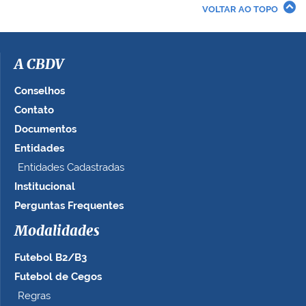
r
VOLTAR AO TOPO
a
i
m
a
A CBDV
g
e
Conselhos
m
Contato
n
Documentos
o
t
Entidades
a
Entidades Cadastradas
m
Institucional
a
n
Perguntas Frequentes
h
Modalidades
o
c
Futebol B2/B3
o
m
Futebol de Cegos
p
Regras
l