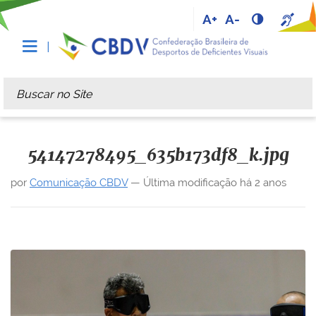
A+
A-
Busca
Busca Avançada…
54147278495_635b173df8_k.jpg
por
Comunicação CBDV
—
Última modificação
há 2 anos