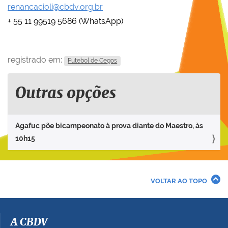
renancacioli@cbdv.org.br
+ 55 11 99519 5686 (WhatsApp)
registrado em:
Futebol de Cegos
Outras opções
Agafuc põe bicampeonato à prova diante do Maestro, às
10h15
VOLTAR AO TOPO
A CBDV