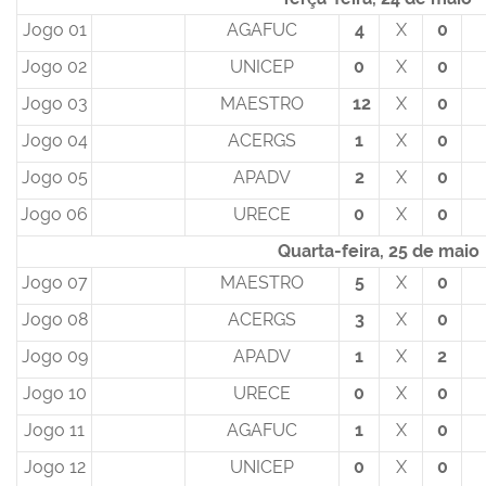
Jogo 01
AGAFUC
4
X
0
Jogo 02
UNICEP
0
X
0
Jogo 03
MAESTRO
12
X
0
Jogo 04
ACERGS
1
X
0
Jogo 05
APADV
2
X
0
Jogo 06
URECE
0
X
0
Quarta-feira, 25 de maio
Jogo 07
MAESTRO
5
X
0
Jogo 08
ACERGS
3
X
0
Jogo 09
APADV
1
X
2
Jogo 10
URECE
0
X
0
Jogo 11
AGAFUC
1
X
0
Jogo 12
UNICEP
0
X
0