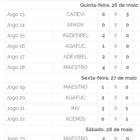
Quinta-feira, 26 de maio
Jogo 13
CADEVI
0
X
3
Jogo 14
APADV
0
X
0
Jogo 15
ASDEFIPEL
2
X
0
Jogo 16
AGAFUC
1
X
0
Jogo 17
ADEVIBEL
2
X
0
Jogo 18
MAESTRO
4
X
0
Sexta-feira, 27 de maio
Jogo 19
MAESTRO
1
X
0
Jogo 20
AGAFUC
2
X
0
Jogo 21
INV
3
X
1
Jogo 22
ACERGS
0
X
1
Sábado, 28 de maio
Jogo 23
MAESTRO
2
X
0