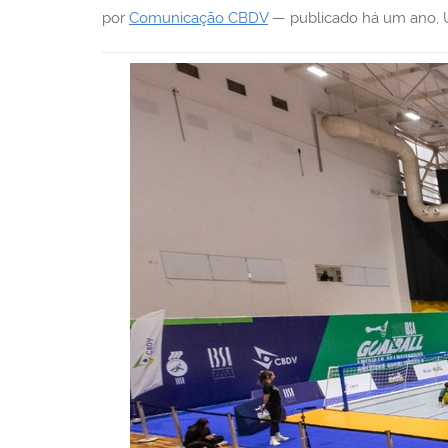
i
por
Comunicação CBDV
—
publicado
há um ano
,
: