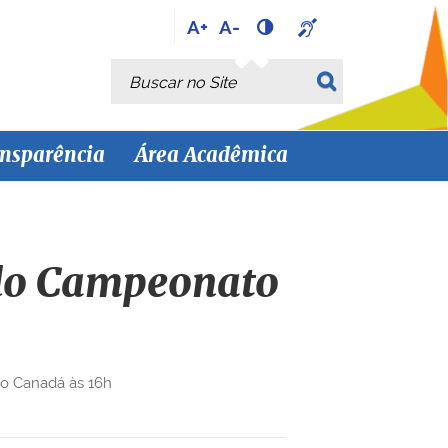
A+
A-
Busca
Busca Avançada…
nsparência
Área Acadêmica
a do Campeonato
 o Canadá às 16h