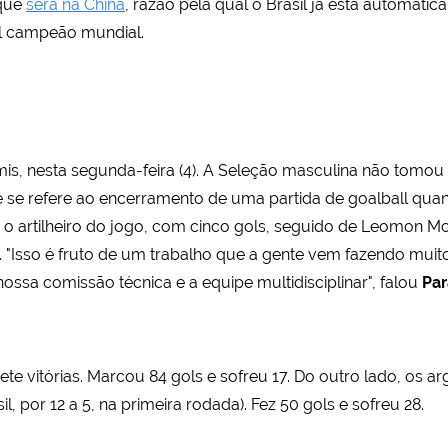
 que
será na China
, razão pela qual o Brasil já está automati
ual campeão mundial.
semis, nesta segunda-feira (4). A Seleção masculina não tom
ue se refere ao encerramento de uma partida de goalball q
oi o artilheiro do jogo, com cinco gols, seguido de Leomon Mo
 "Isso é fruto de um trabalho que a gente vem fazendo mui
ossa comissão técnica e a equipe multidisciplinar", falou
Par
 vitórias. Marcou 84 gols e sofreu 17. Do outro lado, os ar
, por 12 a 5, na primeira rodada). Fez 50 gols e sofreu 28.