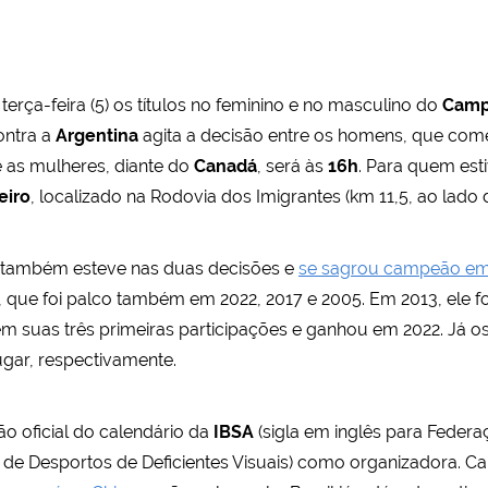
terça-feira (5) os títulos no feminino e no masculino do
Camp
contra a
Argentina
agita a decisão entre os homens, que come
e as mulheres, diante do
Canadá
, será às
16h
. Para quem esti
eiro
, localizado na Rodovia dos Imigrantes (km 11,5, ao lado 
ndo também esteve nas duas decisões e
se sagrou campeão e
 que foi palco também em 2022, 2017 e 2005. Em 2013, ele f
em suas três primeiras participações e ganhou em 2022. Já os
lugar, respectivamente.
 oficial do calendário da
IBSA
(sigla em inglês para Federa
 de Desportos de Deficientes Visuais) como organizadora. C